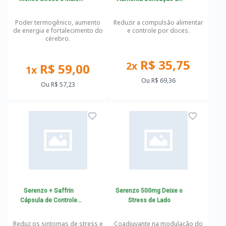
Energia
Saciedade e Controle por
Doces
Poder termogênico, aumento
Reduzir a compulsão alimentar
de energia e fortalecimento do
e controle por doces.
cérebro.
R$ 35,75
2x
R$ 59,00
1x
Ou
R$ 69,36
Ou
R$ 57,23
Serenzo + Saffrin
Serenzo 500mg Deixe o
Cápsula de Controle
Stress de Lado
Emocional
Reduz os sintomas de stress e
Coadjuvante na modulação do