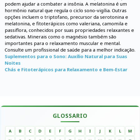
podem ajudar a combater a insônia. A melatonina é um
hormônio natural que regula o ciclo sono-vigília. Outras
opções incluem o triptofano, precursor da serotonina e
melatonina, e fitoterápicos como valeriana, camomila e
passiflora, conhecidos por suas propriedades relaxantes e
sedativas. Minerais como o magnésio também são
importantes para o relaxamento muscular e mental.
Consulte um profissional de saúde para a melhor indicação.
Suplementos para o Sono: Auxílio Natural para Suas
Noites
Chás e Fitoterápicos para Relaxamento e Bem-Estar
GLOSSARIO
A
B
C
D
E
F
G
H
I
J
K
L
M