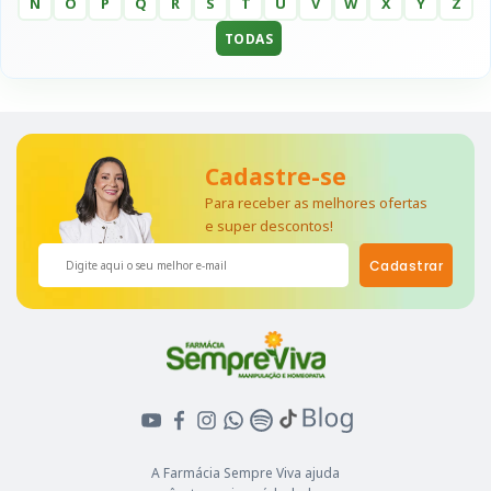
N
O
P
Q
R
S
T
U
V
W
X
Y
Z
TODAS
Cadastre-se
Para receber as melhores ofertas
e super descontos!
Cadastrar
A Farmácia Sempre Viva ajuda