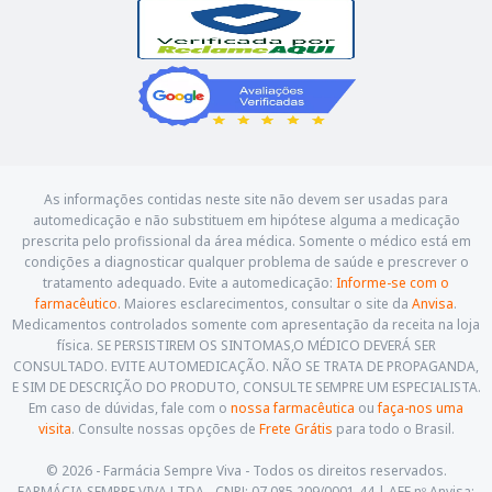
As informações contidas neste site não devem ser usadas para
automedicação e não substituem em hipótese alguma a medicação
prescrita pelo profissional da área médica. Somente o médico está em
condições a diagnosticar qualquer problema de saúde e prescrever o
tratamento adequado. Evite a automedicação:
Informe-se com o
farmacêutico
. Maiores esclarecimentos, consultar o site da
Anvisa
.
Medicamentos controlados somente com apresentação da receita na loja
física. SE PERSISTIREM OS SINTOMAS,O MÉDICO DEVERÁ SER
CONSULTADO. EVITE AUTOMEDICAÇÃO. NÃO SE TRATA DE PROPAGANDA,
E SIM DE DESCRIÇÃO DO PRODUTO, CONSULTE SEMPRE UM ESPECIALISTA.
Em caso de dúvidas, fale com o
nossa farmacêutica
ou
faça-nos uma
visita
. Consulte nossas opções de
Frete Grátis
para todo o Brasil.
© 2026 - Farmácia Sempre Viva - Todos os direitos reservados.
FARMÁCIA SEMPRE VIVA LTDA - CNPJ: 07.085.209/0001-44 | AFE nº Anvisa: