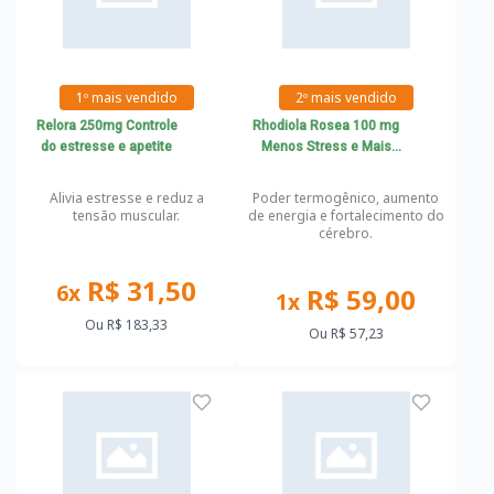
1º mais vendido
2º mais vendido
Relora 250mg Controle
Rhodiola Rosea 100 mg
do estresse e apetite
Menos Stress e Mais
Energia
Alivia estresse e reduz a
Poder termogênico, aumento
tensão muscular.
de energia e fortalecimento do
cérebro.
R$ 31,50
6x
R$ 59,00
1x
Ou
R$ 183,33
Ou
R$ 57,23