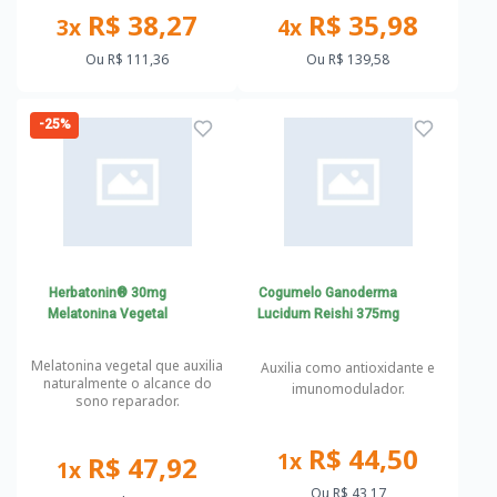
R$ 38,27
R$ 35,98
3x
4x
Ou
R$ 111,36
Ou
R$ 139,58
-25%
Herbatonin® 30mg
Cogumelo Ganoderma
Melatonina Vegetal
Lucidum Reishi 375mg
Melatonina vegetal que auxilia
Auxilia como antioxidante e
naturalmente o alcance do
imunomodulador.
sono reparador.
R$ 44,50
1x
R$ 47,92
1x
Ou
R$ 43,17