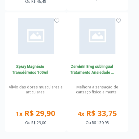
Ou
R$ 46,48
Spray Magnésio
Zembrin 8mg sublingual
Transdérmico 100ml
Tratamento Ansiedade e
Depressão, Compulsão
Alimentar, Síndrome pré-
Alívio das dores musculares e
Melhora a sensação de
menstrual
articulares.
cansaço físico e mental.
R$ 29,90
R$ 33,75
1x
4x
Ou
R$ 29,00
Ou
R$ 130,95