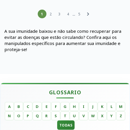
...
1
2
3
4
5
A sua imunidade baixou e não sabe como recuperar para
evitar as doenças que estão circulando? Confira aqui os
manipulados específicos para aumentar sua imunidade e
proteja-se!
GLOSSARIO
A
B
C
D
E
F
G
H
I
J
K
L
M
N
O
P
Q
R
S
T
U
V
W
X
Y
Z
TODAS