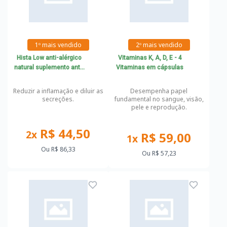
1º mais vendido
2º mais vendido
Hista Low anti-alérgico
Vitaminas K, A, D, E - 4
natural suplemento anti-
Vitaminas em cápsulas
histamínico
Reduzir a inflamação e diluir as
Desempenha papel
secreções.
fundamental no sangue, visão,
pele e reprodução.
R$ 44,50
2x
R$ 59,00
1x
Ou
R$ 86,33
Ou
R$ 57,23