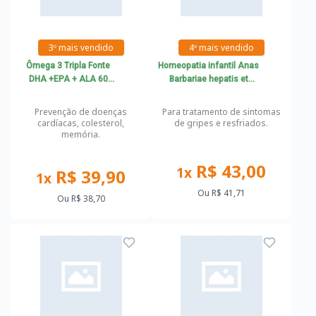
3º mais vendido
4º mais vendido
Ômega 3 Tripla Fonte
Homeopatia infantil Anas
DHA +EPA + ALA 60
Barbariae hepatis et
cápsulas Katiguá
Cordis Extractum 200 CH
30ml
Prevenção de doenças
Para tratamento de sintomas
cardíacas, colesterol,
de gripes e resfriados.
memória.
R$ 43,00
1x
R$ 39,90
1x
Ou
R$ 41,71
Ou
R$ 38,70