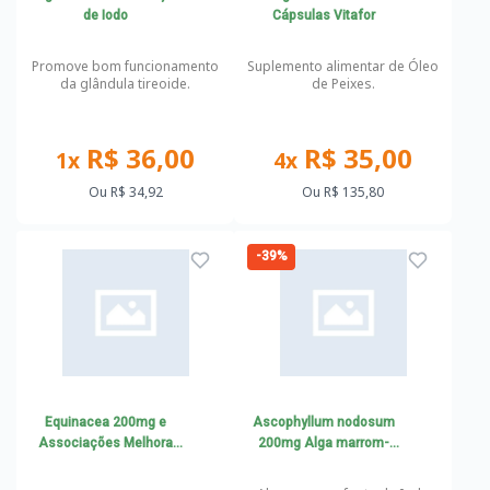
de Iodo
Cápsulas Vitafor
Promove bom funcionamento
Suplemento alimentar de Óleo
da glândula tireoide.
de Peixes.
R$ 36,00
R$ 35,00
1x
4x
Ou
R$ 34,92
Ou
R$ 135,80
-39%
Equinacea 200mg e
Ascophyllum nodosum
Associações Melhora
200mg Alga marrom-
Imunidade
Alternativa natural ao
lugol