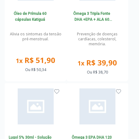
Óleo de Prímula 60
Ômega 3 Tripla Fonte
cápsulas Katiguá
DHA +EPA + ALA 60
cápsulas Katiguá
Alivia os sintomas da tensão
Prevenção de doenças
pré-menstrual.
cardíacas, colesterol,
memória.
R$ 51,90
1x
R$ 39,90
1x
Ou
R$ 50,34
Ou
R$ 38,70
Lugol 5% 30ml - Solução
Ômega 3 EPA DHA 120