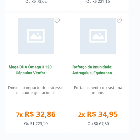
Ou
R$ 73,62
Ou
R$ 221,16
Mega DHA Ômega 3 120
Reforço da imunidade:
Cápsulas Vitafor
Astragalus, Equinacea,
Vit C, Vit D, Zinco
Diminui o impacto do estresse
Fortalecimento do sistema
na saúde gestacional.
imune.
R$ 32,86
R$ 34,95
7x
2x
Ou
R$ 223,10
Ou
R$ 67,80