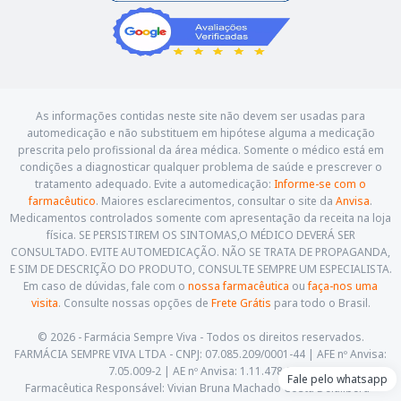
As informações contidas neste site não devem ser usadas para
automedicação e não substituem em hipótese alguma a medicação
prescrita pelo profissional da área médica. Somente o médico está em
condições a diagnosticar qualquer problema de saúde e prescrever o
tratamento adequado. Evite a automedicação:
Informe-se com o
farmacêutico
. Maiores esclarecimentos, consultar o site da
Anvisa
.
Medicamentos controlados somente com apresentação da receita na loja
física. SE PERSISTIREM OS SINTOMAS,O MÉDICO DEVERÁ SER
CONSULTADO. EVITE AUTOMEDICAÇÃO. NÃO SE TRATA DE PROPAGANDA,
E SIM DE DESCRIÇÃO DO PRODUTO, CONSULTE SEMPRE UM ESPECIALISTA.
Em caso de dúvidas, fale com o
nossa farmacêutica
ou
faça-nos uma
visita
. Consulte nossas opções de
Frete Grátis
para todo o Brasil.
© 2026 - Farmácia Sempre Viva - Todos os direitos reservados.
FARMÁCIA SEMPRE VIVA LTDA - CNPJ: 07.085.209/0001-44 | AFE nº Anvisa:
7.05.009-2 | AE nº Anvisa: 1.11.478-5
Fale pelo whatsapp
Farmacêutica Responsável: Vivian Bruna Machado Costa Delalibera -