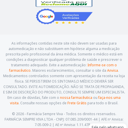
As informações contidas neste site não devem ser usadas para
automedicação e não substituem em hipótese alguma a medicação
prescrita pelo profissional da área médica. Somente o médico está em
condições a diagnosticar qualquer problema de saúde e prescrever o
tratamento adequado. Evite a automedicação:
Informe-se com o
farmacêutico
. Maiores esclarecimentos, consultar o site da
Anvisa
.
Medicamentos controlados somente com apresentação da receita na loja
física. SE PERSISTIREM OS SINTOMAS,O MÉDICO DEVERÁ SER
CONSULTADO. EVITE AUTOMEDICAÇÃO. NÃO SE TRATA DE PROPAGANDA,
E SIM DE DESCRIÇÃO DO PRODUTO, CONSULTE SEMPRE UM ESPECIALISTA.
Em caso de dúvidas, fale com o
nossa farmacêutica
ou
faça-nos uma
visita
. Consulte nossas opções de
Frete Grátis
para todo o Brasil.
© 2026 - Farmácia Sempre Viva - Todos os direitos reservados.
FARMÁCIA SEMPRE VIVA LTDA - CNPJ: 07.085.209/0001-44 | AFE nº Anvisa:
7.05.009-2 | AE nº Anvisa: 1.11.478-5
Fale pelo whatsapp