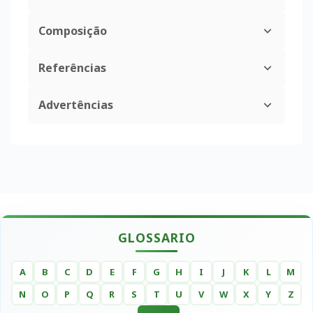
Composição
Referências
Advertências
GLOSSARIO
A
B
C
D
E
F
G
H
I
J
K
L
M
N
O
P
Q
R
S
T
U
V
W
X
Y
Z