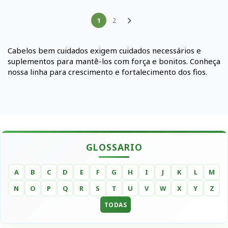
1
2
Cabelos bem cuidados exigem cuidados necessários e
suplementos para mantê-los com força e bonitos. Conheça
nossa linha para crescimento e fortalecimento dos fios.
GLOSSARIO
A
B
C
D
E
F
G
H
I
J
K
L
M
N
O
P
Q
R
S
T
U
V
W
X
Y
Z
TODAS