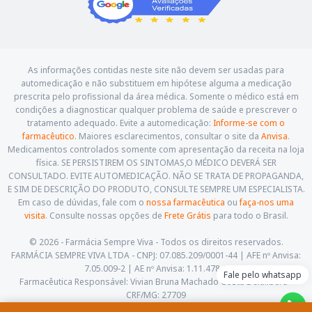
As informações contidas neste site não devem ser usadas para
automedicação e não substituem em hipótese alguma a medicação
prescrita pelo profissional da área médica. Somente o médico está em
condições a diagnosticar qualquer problema de saúde e prescrever o
tratamento adequado. Evite a automedicação:
Informe-se com o
farmacêutico
. Maiores esclarecimentos, consultar o site da
Anvisa
.
Medicamentos controlados somente com apresentação da receita na loja
física. SE PERSISTIREM OS SINTOMAS,O MÉDICO DEVERÁ SER
CONSULTADO. EVITE AUTOMEDICAÇÃO. NÃO SE TRATA DE PROPAGANDA,
E SIM DE DESCRIÇÃO DO PRODUTO, CONSULTE SEMPRE UM ESPECIALISTA.
Em caso de dúvidas, fale com o
nossa farmacêutica
ou
faça-nos uma
visita
. Consulte nossas opções de
Frete Grátis
para todo o Brasil.
© 2026 - Farmácia Sempre Viva - Todos os direitos reservados.
FARMÁCIA SEMPRE VIVA LTDA - CNPJ: 07.085.209/0001-44 | AFE nº Anvisa:
7.05.009-2 | AE nº Anvisa: 1.11.478-5
Fale pelo whatsapp
Farmacêutica Responsável: Vivian Bruna Machado Costa Delalibera -
CRF/MG: 27709
Av. Cesário Alvim, 460, Centro. Itajubá - Minas Gerais - CEP: 37.501-059