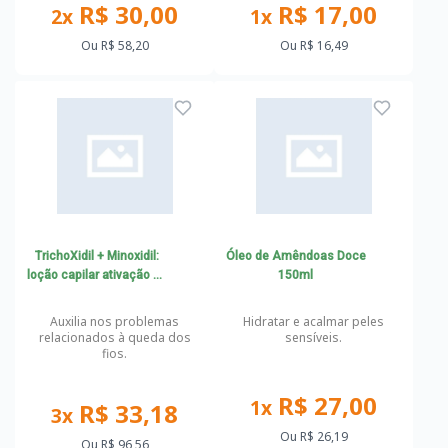
R$ 30,00
R$ 17,00
2x
1x
Ou
R$ 58,20
Ou
R$ 16,49
TrichoXidil + Minoxidil:
Óleo de Amêndoas Doce
loção capilar ativação de
150ml
novos fios
Auxilia nos problemas
Hidratar e acalmar peles
relacionados à queda dos
sensíveis.
fios.
R$ 27,00
1x
R$ 33,18
3x
Ou
R$ 26,19
Ou
R$ 96,56