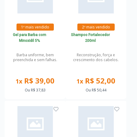
1º mais vendido
2º mais vendido
Gel para Barba com
Shampoo Fortalecedor
Minoxidil 5%
200ml
Barba uniforme, bem
Reconstrução, força e
preenchida e sem falhas.
crescimento dos cabelos.
R$ 39,00
R$ 52,00
1x
1x
Ou
R$ 37,83
Ou
R$ 50,44