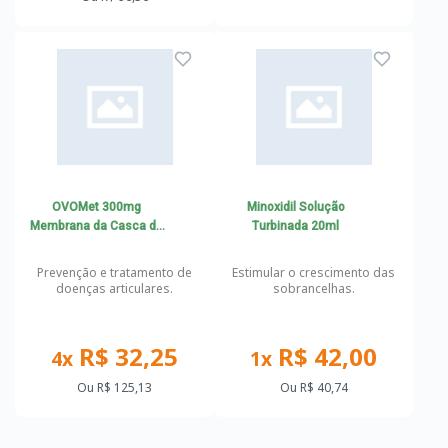
OVOMet 300mg
Minoxidil Solução
Membrana da Casca do
Turbinada 20ml
Ovo em cápsulas -
Reconstrução e Reparo
Prevenção e tratamento de
Estimular o crescimento das
das Articulações,
doenças articulares.
sobrancelhas.
Ligamentos e Tendões
R$ 32,25
R$ 42,00
4x
1x
Ou
R$ 125,13
Ou
R$ 40,74