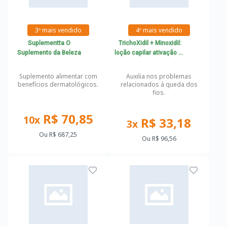
3º mais vendido
4º mais vendido
Suplementta O
TrichoXidil + Minoxidil:
Suplemento da Beleza
loção capilar ativação de
novos fios
Suplemento alimentar com
Auxilia nos problemas
benefícios dermatológicos.
relacionados à queda dos
fios.
R$ 70,85
10x
R$ 33,18
3x
Ou
R$ 687,25
Ou
R$ 96,56