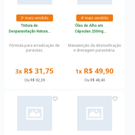
3º mais vendido
4º mais vendido
Tintura de
Óleo de Alho em
Desparasitação Natural:
Cápsulas 250mg
Nogueira Negra autêntica
Manutenção Detox
+ Berberis + Cravo da
Parasitário
Fórmula para erradicação de
Manutenção da destoxificação
Índia + Absinto 90ml
parasitas.
e drenagem parasitária.
R$ 31,75
R$ 49,90
3x
1x
Ou
R$ 92,39
Ou
R$ 48,40