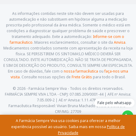
As informações contidas neste site não devem ser usadas para
automedicação e não substituem em hipótese alguma a medicação
prescrita pelo profissional da área médica. Somente o médico está em
condições a diagnosticar qualquer problema de saúde e prescrever o
tratamento adequado. Evite a automedicação:
Informe-se com o
farmacêutico
. Maiores esclarecimentos, consultar o site da
Anvisa
.
Medicamentos controlados somente com apresentação da receita na loja
física. SE PERSISTIREM OS SINTOMAS,O MÉDICO DEVERÁ SER
CONSULTADO. EVITE AUTOMEDICAÇÃO. NÃO SE TRATA DE PROPAGANDA,
E SIM DE DESCRIÇÃO DO PRODUTO, CONSULTE SEMPRE UM ESPECIALISTA.
Em caso de dúvidas, fale com o
nossa farmacêutica
ou
faça-nos uma
visita
. Consulte nossas opções de
Frete Grátis
para todo o Brasil.
© 2026 - Farmácia Sempre Viva - Todos os direitos reservados.
FARMÁCIA SEMPRE VIVA LTDA - CNPJ: 07.085.209/0001-44 | AFE nº Anvisa:
7.05.009-2 | AE nº Anvisa: 1.11.478-5
Fale pelo whatsapp
Farmacêutica Responsável: Vivian Bruna Machado Costa Delalibera -
CRF/MG: 27709
Av. Cesário Alvim, 460, Centro. Itajubá - Minas Gerais - CEP: 37.501-059
A Farmácia Sempre Viva usa cookies para oferecer a melhor
(35) 3622-5658 |
contato@farmaciasempreviva.com.br
experiência possível ao usuário. Saiba mais em nossa
Política de
Privacidade