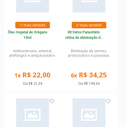
1º mais vendido
2º mais vendido
Óleo Vegetal de Orégano
Kit Detox Parasitário
15ml
rotina de eliminação de
vermes, parasitas e
protozoários
Antibacteriano, antiviral,
Eliminação de vermes,
antifúngico e antiparasitário.
protozoários e parasitas.
R$ 22,00
R$ 34,25
1x
6x
Ou
R$ 21,34
Ou
R$ 199,34