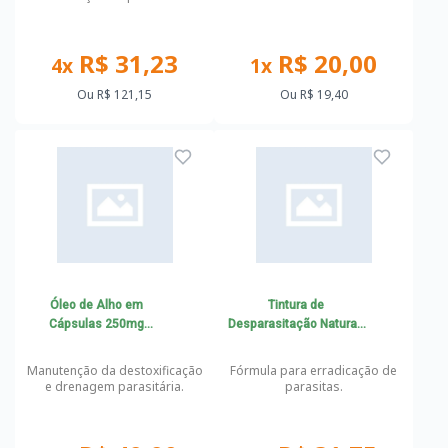
R$ 31,23
R$ 20,00
4x
1x
Ou
R$ 121,15
Ou
R$ 19,40
Óleo de Alho em
Tintura de
Cápsulas 250mg
Desparasitação Natural:
Manutenção Detox
Nogueira Negra autêntica
Parasitário
+ Berberis + Cravo da
Manutenção da destoxificação
Fórmula para erradicação de
Índia + Absinto 90ml
e drenagem parasitária.
parasitas.