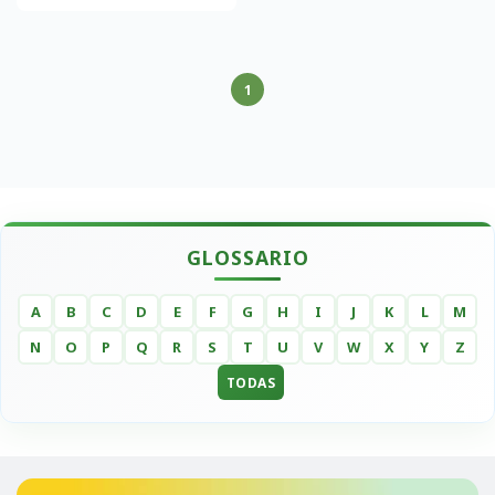
1
GLOSSARIO
A
B
C
D
E
F
G
H
I
J
K
L
M
N
O
P
Q
R
S
T
U
V
W
X
Y
Z
TODAS