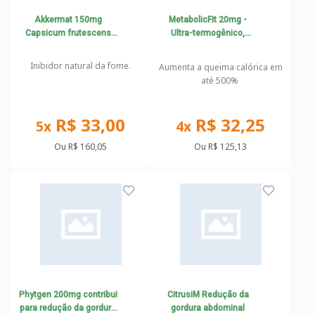
Akkermat 150mg
MetabolicFit 20mg -
Capsicum frutescens
Ultra-termogênico,
emagrecedor e inibidor
queima de gorduras
da fome em cápsulas
Inibidor natural da fome.
Aumenta a queima calórica em
gastrorresistentes
até 500%
R$ 33,00
R$ 32,25
5x
4x
Ou
R$ 160,05
Ou
R$ 125,13
Phytgen 200mg contribui
CitrusiM Redução da
para redução da gordura
gordura abdominal