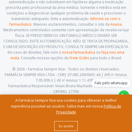
automedicação e não substituem em hipótese alguma a medicação
prescrita pelo profissional da área médica. Somente o médico está em
condições a diagnosticar qualquer problema de saúde e prescrever o
tratamento adequado. Evite a automedicação:
Informe-se com o
farmacêutico
. Maiores esclarecimentos, consultar o site da
Anvisa
.
Medicamentos controlados somente com apresentação da receita na loja
física. SE PERSISTIREM OS SINTOMAS,O MÉDICO DEVERÁ SER
CONSULTADO. EVITE AUTOMEDICAÇÃO. NÃO SE TRATA DE PROPAGANDA,
E SIM DE DESCRIÇÃO DO PRODUTO, CONSULTE SEMPRE UM ESPECIALISTA.
Em caso de dúvidas, fale com o
nossa farmacêutica
ou
faça-nos uma
visita
. Consulte nossas opções de
Frete Grátis
para todo o Brasil.
© 2026 - Farmácia Sempre Viva - Todos os direitos reservados.
FARMÁCIA SEMPRE VIVA LTDA - CNPJ: 07.085.209/0001-44 | AFE nº Anvisa:
7.05.009-2 | AE nº Anvisa: 1.11.478-5
Fale pelo whatsapp
Farmacêutica Responsável: Vivian Bruna Machado Costa Delalibera -
CRF/MG: 27709
Av. Cesário Alvim, 460, Centro. Itajubá - Minas Gerais - CEP: 37.501-059
A Farmácia Sempre Viva usa cookies para oferecer a melhor
(35) 3622-5658 |
contato@farmaciasempreviva.com.br
experiência possível ao usuário. Saiba mais em nossa
Política de
Privacidade
Eu aceito