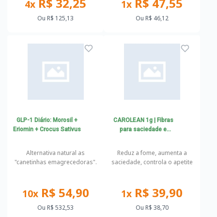
R$ 32,25
R$ 47,55
4x
1x
Ou
R$ 125,13
Ou
R$ 46,12
GLP-1 Diário: Morosil +
CAROLEAN 1g | Fibras
Eriomin + Crocus Sativus
para saciedade e
controle do apetite |
Aumento do GLP-1
Alternativa natural as
Reduz a fome, aumenta a
"canetinhas emagrecedoras".
saciedade, controla o apetite
R$ 54,90
R$ 39,90
10x
1x
Ou
R$ 532,53
Ou
R$ 38,70