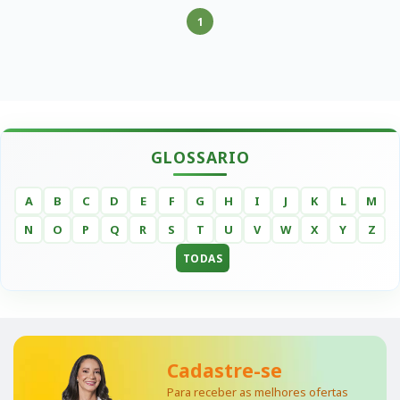
1
GLOSSARIO
A
B
C
D
E
F
G
H
I
J
K
L
M
N
O
P
Q
R
S
T
U
V
W
X
Y
Z
TODAS
Cadastre-se
Para receber as melhores ofertas