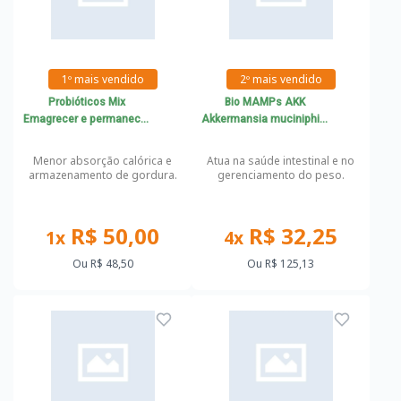
1º mais vendido
2º mais vendido
Probióticos Mix
Bio MAMPs AKK
Emagrecer e permanecer
Akkermansia muciniphila
magro
50mg
Menor absorção calórica e
Atua na saúde intestinal e no
armazenamento de gordura.
gerenciamento do peso.
R$ 50,00
R$ 32,25
1x
4x
Ou
R$ 48,50
Ou
R$ 125,13