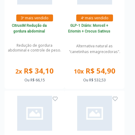
3º mais vendido
4º mais vendido
CitrusiM Redução da
GLP-1 Diário: Morosil +
gordura abdominal
Eriomin + Crocus Sativus
Redução de gordura
Alternativa natural as
abdominal e controle de peso.
"canetinhas emagrecedoras".
R$ 34,10
R$ 54,90
2x
10x
Ou
R$ 66,15
Ou
R$ 532,53