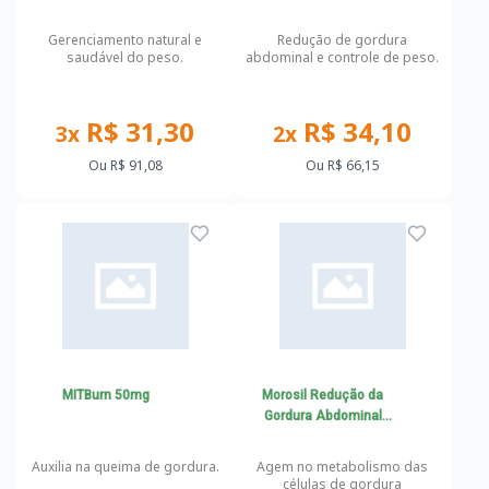
corporal e perda de peso
Gerenciamento natural e
Redução de gordura
saudável do peso.
abdominal e controle de peso.
R$ 31,30
R$ 34,10
3x
2x
Ou
R$ 91,08
Ou
R$ 66,15
MITBurn 50mg
Morosil Redução da
Gordura Abdominal
500mg
Auxilia na queima de gordura.
Agem no metabolismo das
células de gordura