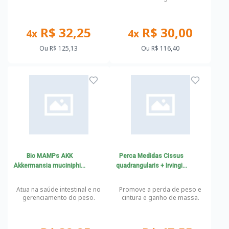
R$ 32,25
R$ 30,00
4x
4x
Ou
R$ 125,13
Ou
R$ 116,40
Bio MAMPs AKK
Perca Medidas Cissus
Akkermansia muciniphila
quadrangularis + Irvingia
50mg
gabonensis + Centella
Asiática
Atua na saúde intestinal e no
Promove a perda de peso e
gerenciamento do peso.
cintura e ganho de massa.