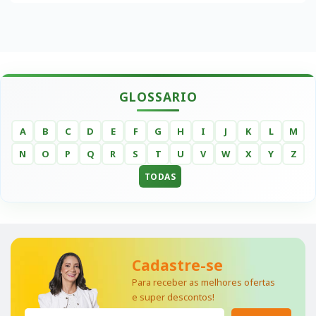
GLOSSARIO
A
B
C
D
E
F
G
H
I
J
K
L
M
N
O
P
Q
R
S
T
U
V
W
X
Y
Z
TODAS
Cadastre-se
Para receber as melhores ofertas
e super descontos!