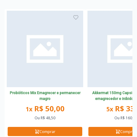
Probióticos Mix Emagrecer e permanecer
Akkermat 150mg Capsicu
magro
emagrecedor e inibidor
cápsulas gastrorres
R$ 50,00
R$ 33
1x
5x
Ou
R$ 48,50
Ou
R$ 160,0
Comprar
Comprar