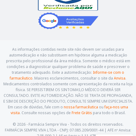
As informações contidas neste site não devem ser usadas para
automedicação e não substituem em hipótese alguma a medicação
prescrita pelo profissional da área médica. Somente o médico está em
condições a diagnosticar qualquer problema de saúde e prescrever o
tratamento adequado. Evite a automedicação:
Informe-se com o
farmacêutico
. Maiores esclarecimentos, consultar o site da
Anvisa
.
Medicamentos controlados somente com apresentação da receita na loja
física. SE PERSISTIREM OS SINTOMAS,O MÉDICO DEVERÁ SER
CONSULTADO. EVITE AUTOMEDICAÇÃO. NÃO SE TRATA DE PROPAGANDA,
E SIM DE DESCRIÇÃO DO PRODUTO, CONSULTE SEMPRE UM ESPECIALISTA.
Em caso de dúvidas, fale com o
nossa farmacêutica
ou
faça-nos uma
visita
. Consulte nossas opções de
Frete Grátis
para todo o Brasil.
© 2026 - Farmácia Sempre Viva - Todos os direitos reservados.
FARMÁCIA SEMPRE VIVA LTDA - CNPJ: 07.085.209/0001-44 | AFE nº Anvisa:
7.05.009-2 | AE nº Anvisa: 1.11.478-5