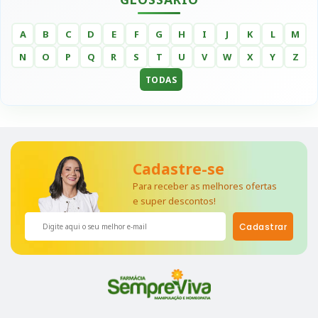
A
B
C
D
E
F
G
H
I
J
K
L
M
N
O
P
Q
R
S
T
U
V
W
X
Y
Z
TODAS
Cadastre-se
Para receber as melhores ofertas
e super descontos!
Cadastrar