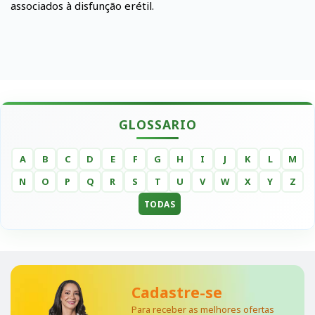
associados à disfunção erétil.
GLOSSARIO
A
B
C
D
E
F
G
H
I
J
K
L
M
N
O
P
Q
R
S
T
U
V
W
X
Y
Z
TODAS
Cadastre-se
Para receber as melhores ofertas