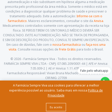
automedicação e não substituem em hipótese alguma a medicação
prescrita pelo profissional da área médica. Somente o médico está em
condições a diagnosticar qualquer problema de saúde e prescrever o
tratamento adequado. Evite a automedicação:
Informe-se com o
farmacêutico
. Maiores esclarecimentos, consultar o site da
Anvisa
.
Medicamentos controlados somente com apresentação da receita na loja
física. SE PERSISTIREM OS SINTOMAS,O MÉDICO DEVERÁ SER
CONSULTADO. EVITE AUTOMEDICAÇÃO. NÃO SE TRATA DE PROPAGANDA,
E SIM DE DESCRIÇÃO DO PRODUTO, CONSULTE SEMPRE UM ESPECIALISTA.
Em caso de dúvidas, fale com o
nossa farmacêutica
ou
faça-nos uma
visita
. Consulte nossas opções de
Frete Grátis
para todo o Brasil.
© 2026 - Farmácia Sempre Viva - Todos os direitos reservados.
FARMÁCIA SEMPRE VIVA LTDA - CNPJ: 07.085.209/0001-44 | AFE nº Anvisa:
7.05.009-2 | AE nº Anvisa: 1.11.478-5
Fale pelo whatsapp
Farmacêutica Responsável: Vivian Bruna Machado Costa Delalibera -
CRF/MG: 27709
Av. Cesário Alvim, 460, Centro. Itajubá - Minas Gerais - CEP: 37.501-059
A Farmácia Sempre Viva usa cookies para oferecer a melhor
(35) 3622-5658 |
contato@farmaciasempreviva.com.br
experiência possível ao usuário. Saiba mais em nossa
Política de
Privacidade
Eu aceito