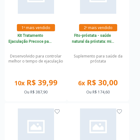
1º mais vendido
2º mais vendido
Kit Tratamento
Fito-próstata - saúde
Ejaculação Precoce para
natural da próstata: mix
90 dias
de fitoterápicos com Saw
Palmetto e Urtica
Desenvolvido para controlar
Suplemento para saúde da
melhor o tempo de ejaculação
próstata
R$ 39,99
R$ 30,00
10x
6x
Ou
R$ 387,90
Ou
R$ 174,60