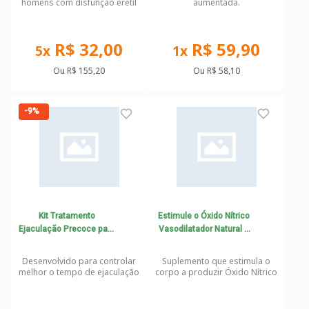
homens com disfunção erétil
aumentada.
R$ 32,00
R$ 59,90
5x
1x
Ou
R$ 155,20
Ou
R$ 58,10
-9%
Kit Tratamento
Estimule o Óxido Nítrico
Ejaculação Precoce para
Vasodilatador Natural e
90 dias
Tratamento da disfunção
erétil
Desenvolvido para controlar
Suplemento que estimula o
melhor o tempo de ejaculação
corpo a produzir Óxido Nítrico