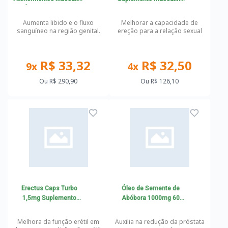
+ Ômega 3 + Cápsula
para função erétil
Anti-Aromatase 90 dias
Aumenta libido e o fluxo
Melhorar a capacidade de
sanguíneo na região genital.
ereção para a relação sexual
R$ 33,32
R$ 32,50
9x
4x
Ou
R$ 290,90
Ou
R$ 126,10
Erectus Caps Turbo
Óleo de Semente de
1,5mg Suplemento
Abóbora 1000mg 60
masculino para função
cápsulas Katiguá
erétil
Melhora da função erétil em
Auxilia na redução da próstata