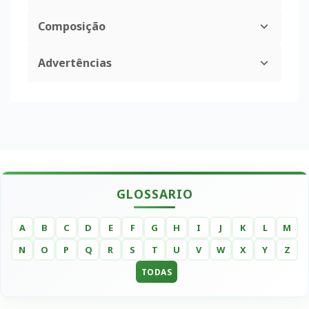
Composição
Advertências
GLOSSARIO
A
B
C
D
E
F
G
H
I
J
K
L
M
N
O
P
Q
R
S
T
U
V
W
X
Y
Z
TODAS