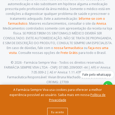
automedicação e não substituem em hipótese alguma a medicação
prescrita pelo profissional da área médica. Somente o médico está em
condições a diagnosticar qualquer problema de saúde e prescrever o
tratamento adequado. Evite a automedicação:
Informe-se com o
farmacêutico
. Maiores esclarecimentos, consultar o site da
Anvisa
.
Medicamentos controlados somente com apresentação da receita na loja
física. SE PERSISTIREM OS SINTOMAS,O MÉDICO DEVERÁ SER
CONSULTADO. EVITE AUTOMEDICAÇÃO. NÃO SE TRATA DE PROPAGANDA,
E SIM DE DESCRIÇÃO DO PRODUTO, CONSULTE SEMPRE UM ESPECIALISTA.
Em caso de dúvidas, fale com o
nossa farmacêutica
ou
faça-nos uma
visita
. Consulte nossas opções de
Frete Grátis
para todo o Brasil.
© 2026 - Farmácia Sempre Viva - Todos os direitos reservados.
FARMÁCIA SEMPRE VIVA LTDA - CNPJ: 07.085.209/0001-44 | AFE nº Anvisa:
7.05.009-2 | AE nº Anvisa: 1.11.478-5
Fale pelo whatsapp
Farmacêutica Responsável: Vivian Bruna Machado Costa Delalibera -
CRF/MG: 27709
Av. Cesário Alvim, 460, Centro. Itajubá - Minas Gerais - CEP: 37.501-059
A Farmácia Sempre Viva usa cookies para oferecer a melhor
(35) 3622-5658 |
contato@farmaciasempreviva.com.br
experiência possível ao usuário. Saiba mais em nossa
Política de
Privacidade
Comprar
Eu aceito