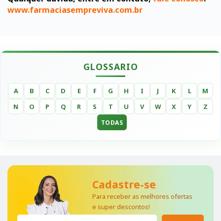
www.farmaciasempreviva.com.br
GLOSSARIO
A
B
C
D
E
F
G
H
I
J
K
L
M
N
O
P
Q
R
S
T
U
V
W
X
Y
Z
TODAS
Cadastre-se
Para receber as melhores ofertas
e super descontos!