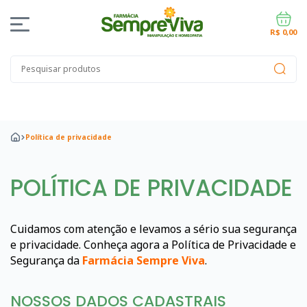
R$ 0,00
Política de privacidade
POLÍTICA DE PRIVACIDADE
Campeões de Venda
Acelerar Metabolismo
Aumentar Sacieda
Anti-Histamínico
Aumentar Concentração
Aumentar Energia
Au
Anti-inflamatório e Analgésico
Artrite Reumatóide
Proteção Ar
Andropausa Homens
Casais Tentantes
Disfunção Erétil
Estimu
Cuidamos com atenção e levamos a sério sua segurança
e privacidade. Conheça agora a Política de Privacidade e
Segurança da
Farmácia Sempre Viva
.
NOSSOS DADOS CADASTRAIS