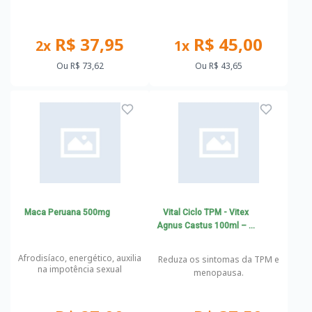
R$ 37,95
R$ 45,00
2x
1x
Ou
R$ 73,62
Ou
R$ 43,65
Maca Peruana 500mg
Vital Ciclo TPM - Vitex
Agnus Castus 100ml – A
Solução para TPM
Afrodisíaco, energético, auxilia
Reduza os sintomas da TPM e
na impotência sexual
menopausa.