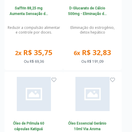
Saffrin 88,25 mg
D-Glucarato de Cálcio
Aumenta Sensação de
500mg - Eliminação do
Saciedade e Controle por
estrogênio, detox
Doces
hepático
Reduzir a compulsão alimentar
Eliminação do estrogênio,
e controle por doces.
detox hepático
R$ 35,75
R$ 32,83
2x
6x
Ou
R$ 69,36
Ou
R$ 191,09
Óleo de Prímula 60
Óleo Essencial Gerânio
cápsulas Katiguá
10ml Via Aroma