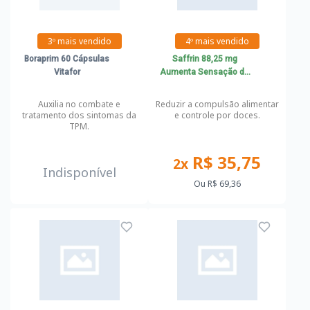
3º mais vendido
4º mais vendido
Boraprim 60 Cápsulas
Saffrin 88,25 mg
Vitafor
Aumenta Sensação de
Saciedade e Controle por
Doces
Auxilia no combate e
Reduzir a compulsão alimentar
tratamento dos sintomas da
e controle por doces.
TPM.
R$ 35,75
2x
Indisponível
Ou
R$ 69,36