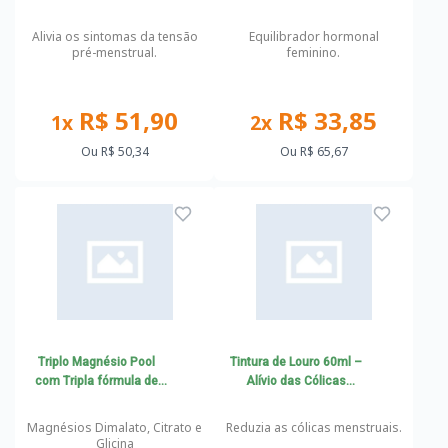
Alivia os sintomas da tensão
Equilibrador hormonal
pré-menstrual.
feminino.
R$ 51,90
R$ 33,85
1x
2x
Ou
R$ 50,34
Ou
R$ 65,67
Triplo Magnésio Pool
Tintura de Louro 60ml –
com Tripla fórmula de
Alívio das Cólicas
Magnésio
Menstruais
Magnésios Dimalato, Citrato e
Reduzia as cólicas menstruais.
Glicina