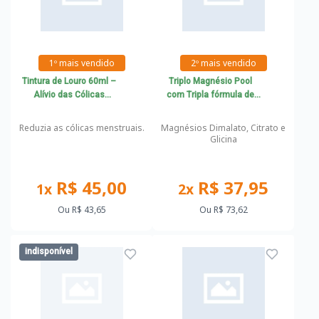
1º mais vendido
2º mais vendido
Tintura de Louro 60ml –
Triplo Magnésio Pool
Alívio das Cólicas
com Tripla fórmula de
Menstruais
Magnésio
Reduzia as cólicas menstruais.
Magnésios Dimalato, Citrato e
Glicina
R$ 45,00
R$ 37,95
1x
2x
Ou
R$ 43,65
Ou
R$ 73,62
indisponível