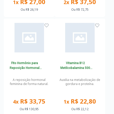
R$ 27,00
R$ 37,50
1x
2x
Ou
R$ 26,19
Ou
R$ 72,75
Fito Hormônio para
Vitamina B12
Reposição Hormonal
Metilcobalamina 500
Natural em Mulheres
mcg
A reposição hormonal
Auxilia na metabolização de
feminina de forma natural.
gordura e proteína.
R$ 33,75
R$ 22,80
4x
1x
Ou
R$ 130,95
Ou
R$ 22,12