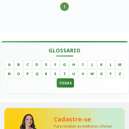
1
GLOSSARIO
A
B
C
D
E
F
G
H
I
J
K
L
M
N
O
P
Q
R
S
T
U
V
W
X
Y
Z
TODAS
Cadastre-se
Para receber as melhores ofertas