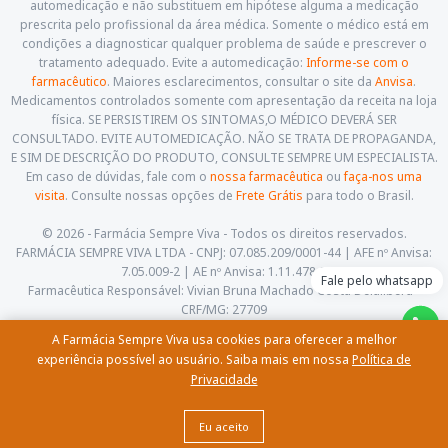
automedicação e não substituem em hipótese alguma a medicação
prescrita pelo profissional da área médica. Somente o médico está em
condições a diagnosticar qualquer problema de saúde e prescrever o
tratamento adequado. Evite a automedicação:
Informe-se com o
farmacêutico
. Maiores esclarecimentos, consultar o site da
Anvisa
.
Medicamentos controlados somente com apresentação da receita na loja
física. SE PERSISTIREM OS SINTOMAS,O MÉDICO DEVERÁ SER
CONSULTADO. EVITE AUTOMEDICAÇÃO. NÃO SE TRATA DE PROPAGANDA,
E SIM DE DESCRIÇÃO DO PRODUTO, CONSULTE SEMPRE UM ESPECIALISTA.
Em caso de dúvidas, fale com o
nossa farmacêutica
ou
faça-nos uma
visita
. Consulte nossas opções de
Frete Grátis
para todo o Brasil.
© 2026 - Farmácia Sempre Viva - Todos os direitos reservados.
FARMÁCIA SEMPRE VIVA LTDA - CNPJ: 07.085.209/0001-44 | AFE nº Anvisa:
7.05.009-2 | AE nº Anvisa: 1.11.478-5
Fale pelo whatsapp
Farmacêutica Responsável: Vivian Bruna Machado Costa Delalibera -
CRF/MG: 27709
Av. Cesário Alvim, 460, Centro. Itajubá - Minas Gerais - CEP: 37.501-059
A Farmácia Sempre Viva usa cookies para oferecer a melhor
(35) 3622-5658 |
contato@farmaciasempreviva.com.br
experiência possível ao usuário. Saiba mais em nossa
Política de
Privacidade
Eu aceito