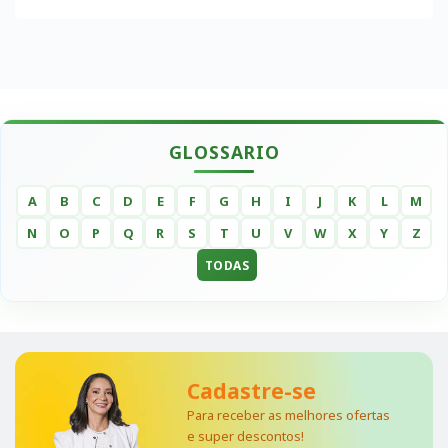
GLOSSARIO
A
B
C
D
E
F
G
H
I
J
K
L
M
N
O
P
Q
R
S
T
U
V
W
X
Y
Z
TODAS
Cadastre-se
Para receber as melhores ofertas
e super descontos!