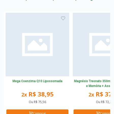
Mega Coenzima Q10 Lipossomada
Magnésio Treonato 350mg 
e Memória + Assoc
R$ 38,95
R$ 37
2x
2x
Ou
R$ 75,56
Ou
R$ 72,27
Comprar
Comprar