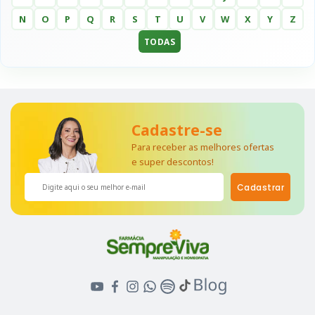
N
O
P
Q
R
S
T
U
V
W
X
Y
Z
TODAS
Cadastre-se
Para receber as melhores ofertas
e super descontos!
Cadastrar