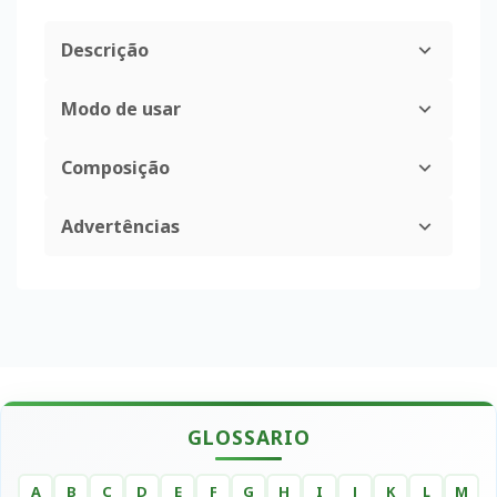
Descrição
Modo de usar
Composição
Advertências
GLOSSARIO
A
B
C
D
E
F
G
H
I
J
K
L
M