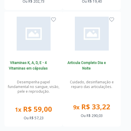
Ou
R$ 202,73
Ou
R$ 19,40
Vitaminas K, A, D, E - 4
Articula Completo Dia e
Vitaminas em cápsulas
Noite
Desempenha papel
Cuidado, desinflamação e
fundamental no sangue, visão,
reparo das articulações.
pele e reprodução.
R$ 33,22
9x
R$ 59,00
1x
Ou
R$ 290,03
Ou
R$ 57,23