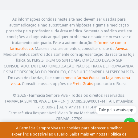
As informações contidas neste site não devem ser usadas para
automedicação e não substituem em hipótese alguma a medicação
prescrita pelo profissional da área médica. Somente o médico está em
condições a diagnosticar qualquer problema de saúde e prescrever o
tratamento adequado. Evite a automedicação:
Informe-se com o
farmacêutico
. Maiores esclarecimentos, consultar o site da
Anvisa
.
Medicamentos controlados somente com apresentação da receita na loja
física. SE PERSISTIREM OS SINTOMAS,O MÉDICO DEVERÁ SER
CONSULTADO. EVITE AUTOMEDICAÇÃO. NÃO SE TRATA DE PROPAGANDA,
E SIM DE DESCRIÇÃO DO PRODUTO, CONSULTE SEMPRE UM ESPECIALISTA.
Em caso de dúvidas, fale com o
nossa farmacêutica
ou
faça-nos uma
visita
. Consulte nossas opções de
Frete Grátis
para todo o Brasil.
© 2026 - Farmácia Sempre Viva - Todos os direitos reservados.
FARMÁCIA SEMPRE VIVA LTDA - CNPJ: 07.085.209/0001-44 | AFE nº Anvisa:
7.05.009-2 | AE nº Anvisa: 1.11.478-5
Fale pelo whatsapp
Farmacêutica Responsável: Vivian Bruna Machado Costa Delalibera -
CRF/MG: 27709
Av. Cesário Alvim, 460, Centro. Itajubá - Minas Gerais - CEP: 37.501-059
A Farmácia Sempre Viva usa cookies para oferecer a melhor
(35) 3622-5658 |
contato@farmaciasempreviva.com.br
experiência possível ao usuário. Saiba mais em nossa
Política de