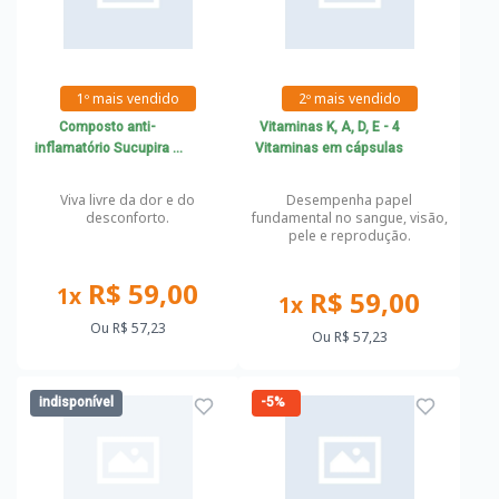
1º mais vendido
2º mais vendido
Composto anti-
Vitaminas K, A, D, E - 4
inflamatório Sucupira +
Vitaminas em cápsulas
Associações
Viva livre da dor e do
Desempenha papel
desconforto.
fundamental no sangue, visão,
pele e reprodução.
R$ 59,00
1x
R$ 59,00
1x
Ou
R$ 57,23
Ou
R$ 57,23
indisponível
-5%