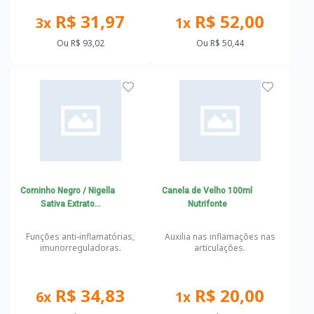
R$ 31,97
R$ 52,00
3x
1x
Ou
R$ 93,02
Ou
R$ 50,44
Cominho Negro / Nigella
Canela de Velho 100ml
Sativa Extrato
Nutrifonte
Padronizado a 15% Anti-
inflamatório, Obesidade
Funções anti-inflamatórias,
Auxilia nas inflamações nas
e Diabetes
imunorreguladoras.
articulações.
R$ 34,83
R$ 20,00
6x
1x