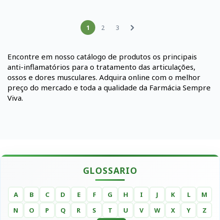
1
2
3
Encontre em nosso catálogo de produtos os principais
anti-inflamatórios para o tratamento das articulações,
ossos e dores musculares. Adquira online com o melhor
preço do mercado e toda a qualidade da Farmácia Sempre
Viva.
GLOSSARIO
A
B
C
D
E
F
G
H
I
J
K
L
M
N
O
P
Q
R
S
T
U
V
W
X
Y
Z