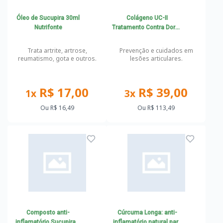
Óleo de Sucupira 30ml
Colágeno UC-II
Nutrifonte
Tratamento Contra Dores
Articulares
Trata artrite, artrose,
Prevenção e cuidados em
reumatismo, gota e outros.
lesões articulares.
R$ 17,00
R$ 39,00
1x
3x
Ou
R$ 16,49
Ou
R$ 113,49
Composto anti-
Cúrcuma Longa: anti-
inflamatório Sucupira +
inflamatório natural para