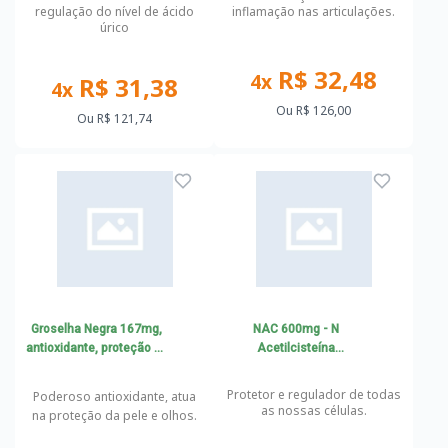
regulação do nível de ácido
inflamação nas articulações.
úrico
R$ 32,48
4x
R$ 31,38
4x
Ou
R$ 126,00
Ou
R$ 121,74
Groselha Negra 167mg,
NAC 600mg - N
antioxidante, proteção da
Acetilcisteína
pele e olhos
Antioxidante e
Antiinflamatório com
Protetor e regulador de todas
Poderoso antioxidante, atua
selênio
as nossas células.
na proteção da pele e olhos.