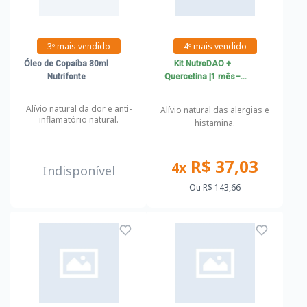
3º mais vendido
4º mais vendido
Óleo de Copaíba 30ml
Kit NutroDAO +
Nutrifonte
Quercetina |1 mês–
Suporte completo para
alergias e intolerância à
Alívio natural da dor e anti-
Alívio natural das alergias e
histamina
inflamatório natural.
histamina.
R$ 37,03
4x
Indisponível
Ou
R$ 143,66