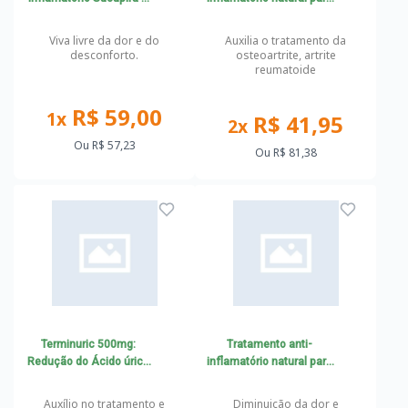
Associações
Artrite, Artrose e
Reumatismo
Viva livre da dor e do
Auxilia o tratamento da
desconforto.
osteoartrite, artrite
reumatoide
R$ 59,00
1x
R$ 41,95
2x
Ou
R$ 57,23
Ou
R$ 81,38
Terminuric 500mg:
Tratamento anti-
Redução do Ácido úrico
inflamatório natural para
gota
articulações: Cúrcuma +
Associações
Auxílio no tratamento e
Diminuição da dor e