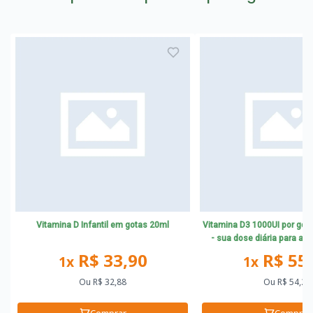
Vitamina D Infantil em gotas 20ml
Vitamina D3 1000UI por gota
- sua dose diária para a 
sistema imun
R$ 33,90
R$ 55
1x
1x
Ou
R$ 32,88
Ou
R$ 54,22