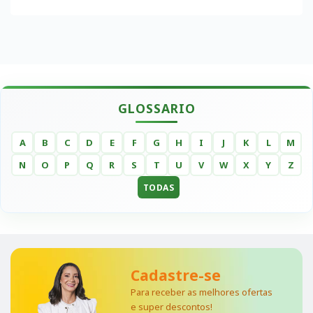
GLOSSARIO
A
B
C
D
E
F
G
H
I
J
K
L
M
N
O
P
Q
R
S
T
U
V
W
X
Y
Z
TODAS
Cadastre-se
Para receber as melhores ofertas
e super descontos!