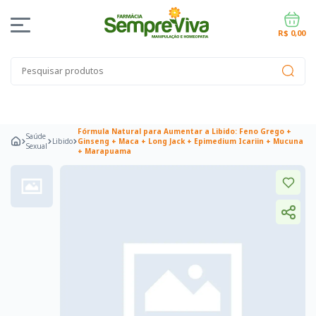
R$ 0,00
Fórmula Natural para Aumentar a Libido: Feno Grego +
Saúde
Libido
Ginseng + Maca + Long Jack + Epimedium Icariin + Mucuna
Sexual
+ Marapuama
Campeões de Venda
Acelerar Metabolismo
Aumentar Sacieda
Anti-Histamínico
Aumentar Concentração
Aumentar Energia
Au
Anti-inflamatório e Analgésico
Artrite Reumatóide
Proteção Ar
Andropausa Homens
Casais Tentantes
Disfunção Erétil
Estimu