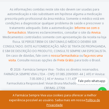
As informações contidas neste site não devem ser usadas para
automedicação e não substituem em hipótese alguma a medicação
prescrita pelo profissional da área médica. Somente o médico está em
condições a diagnosticar qualquer problema de saúde e prescrever o
tratamento adequado. Evite a automedicação:
Informe-se com o
farmacêutico
. Maiores esclarecimentos, consultar o site da
Anvisa
.
Medicamentos controlados somente com apresentação da receita na loja
física. SE PERSISTIREM OS SINTOMAS,O MÉDICO DEVERÁ SER
CONSULTADO. EVITE AUTOMEDICAÇÃO. NÃO SE TRATA DE PROPAGANDA,
E SIM DE DESCRIÇÃO DO PRODUTO, CONSULTE SEMPRE UM ESPECIALISTA.
Em caso de dúvidas, fale com o
nossa farmacêutica
ou
faça-nos uma
visita
. Consulte nossas opções de
Frete Grátis
para todo o Brasil.
© 2026 - Farmácia Sempre Viva - Todos os direitos reservados.
FARMÁCIA SEMPRE VIVA LTDA - CNPJ: 07.085.209/0001-44 | AFE nº Anvisa:
7.05.009-2 | AE nº Anvisa: 1.11.478-5
Fale pelo whatsapp
Farmacêutica Responsável: Vivian Bruna Machado Costa Delalibera -
CRF/MG: 27709
Av. Cesário Alvim, 460, Centro. Itajubá - Minas Gerais - CEP: 37.501-059
A Farmácia Sempre Viva usa cookies para oferecer a melhor
(35) 3622-5658 |
contato@farmaciasempreviva.com.br
experiência possível ao usuário. Saiba mais em nossa
Política de
Privacidade