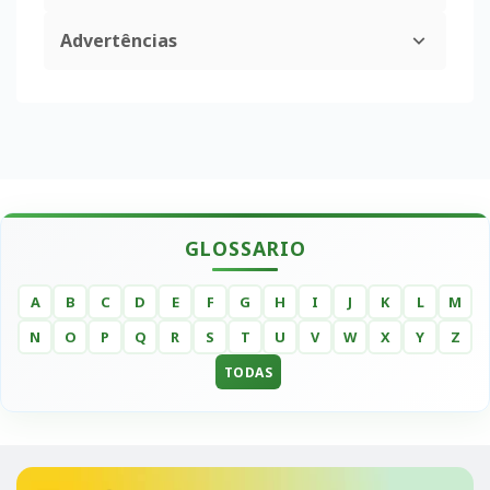
Advertências
GLOSSARIO
A
B
C
D
E
F
G
H
I
J
K
L
M
N
O
P
Q
R
S
T
U
V
W
X
Y
Z
TODAS