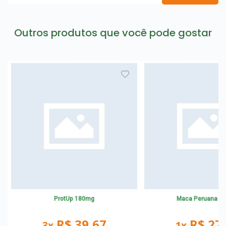
Outros produtos que você pode gostar
ProtUp 180mg
Maca Peruana 5
R$ 39,67
R$ 27
3x
1x