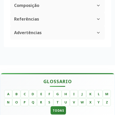
Composição
Referências
Advertências
GLOSSARIO
A
B
C
D
E
F
G
H
I
J
K
L
M
N
O
P
Q
R
S
T
U
V
W
X
Y
Z
TODAS