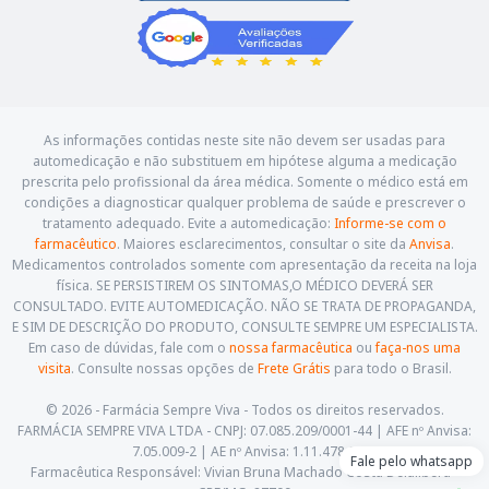
As informações contidas neste site não devem ser usadas para
automedicação e não substituem em hipótese alguma a medicação
prescrita pelo profissional da área médica. Somente o médico está em
condições a diagnosticar qualquer problema de saúde e prescrever o
tratamento adequado. Evite a automedicação:
Informe-se com o
farmacêutico
. Maiores esclarecimentos, consultar o site da
Anvisa
.
Medicamentos controlados somente com apresentação da receita na loja
física. SE PERSISTIREM OS SINTOMAS,O MÉDICO DEVERÁ SER
CONSULTADO. EVITE AUTOMEDICAÇÃO. NÃO SE TRATA DE PROPAGANDA,
E SIM DE DESCRIÇÃO DO PRODUTO, CONSULTE SEMPRE UM ESPECIALISTA.
Em caso de dúvidas, fale com o
nossa farmacêutica
ou
faça-nos uma
visita
. Consulte nossas opções de
Frete Grátis
para todo o Brasil.
© 2026 - Farmácia Sempre Viva - Todos os direitos reservados.
FARMÁCIA SEMPRE VIVA LTDA - CNPJ: 07.085.209/0001-44 | AFE nº Anvisa:
7.05.009-2 | AE nº Anvisa: 1.11.478-5
Fale pelo whatsapp
Farmacêutica Responsável: Vivian Bruna Machado Costa Delalibera -