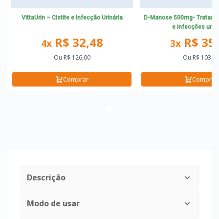
VittaUrin – Cistite e Infecção Urinária
D-Manose 500mg- Tratamen
e infecções uriná
R$ 32,48
R$ 35
4x
3x
Ou
R$ 126,00
Ou
R$ 103,7
Comprar
Comprar
Descrição
Modo de usar