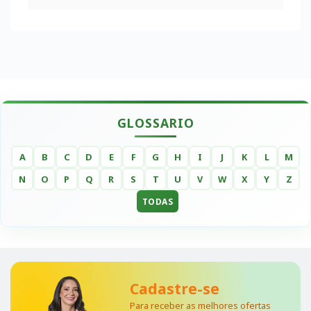
GLOSSARIO
A
B
C
D
E
F
G
H
I
J
K
L
M
N
O
P
Q
R
S
T
U
V
W
X
Y
Z
TODAS
Cadastre-se
Para receber as melhores ofertas