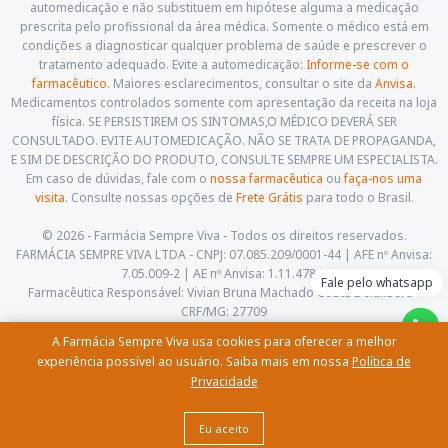
automedicação e não substituem em hipótese alguma a medicação
prescrita pelo profissional da área médica. Somente o médico está em
condições a diagnosticar qualquer problema de saúde e prescrever o
tratamento adequado. Evite a automedicação:
Informe-se com o
farmacêutico
. Maiores esclarecimentos, consultar o site da
Anvisa
.
Medicamentos controlados somente com apresentação da receita na loja
física. SE PERSISTIREM OS SINTOMAS,O MÉDICO DEVERÁ SER
CONSULTADO. EVITE AUTOMEDICAÇÃO. NÃO SE TRATA DE PROPAGANDA,
E SIM DE DESCRIÇÃO DO PRODUTO, CONSULTE SEMPRE UM ESPECIALISTA.
Em caso de dúvidas, fale com o
nossa farmacêutica
ou
faça-nos uma
visita
. Consulte nossas opções de
Frete Grátis
para todo o Brasil.
© 2026 - Farmácia Sempre Viva - Todos os direitos reservados.
FARMÁCIA SEMPRE VIVA LTDA - CNPJ: 07.085.209/0001-44 | AFE nº Anvisa:
7.05.009-2 | AE nº Anvisa: 1.11.478-5
Fale pelo whatsapp
Farmacêutica Responsável: Vivian Bruna Machado Costa Delalibera -
CRF/MG: 27709
Av. Cesário Alvim, 460, Centro. Itajubá - Minas Gerais - CEP: 37.501-059
A Farmácia Sempre Viva usa cookies para oferecer a melhor
(35) 3622-5658 |
contato@farmaciasempreviva.com.br
experiência possível ao usuário. Saiba mais em nossa
Política de
Privacidade
Comprar
Eu aceito