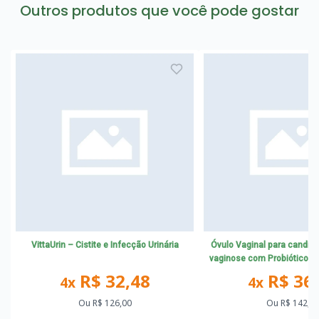
Outros produtos que você pode gostar
VittaUrin – Cistite e Infecção Urinária
Óvulo Vaginal para candidía
vaginose com Probióticos 
R$ 32,48
R$ 36
4x
4x
Ou
R$ 126,00
Ou
R$ 142,5