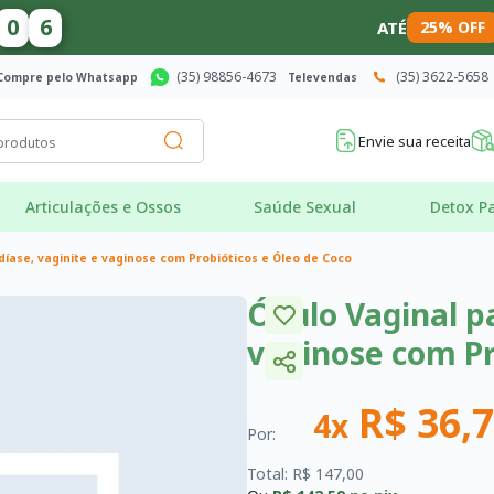
0
5
ATÉ
25% OFF
(35) 98856-4673
(35) 3622-5658
Compre pelo Whatsapp
Televendas
Envie sua receita
Articulações e Ossos
Saúde Sexual
Detox Pa
díase, vaginite e vaginose com Probióticos e Óleo de Coco
Óvulo Vaginal pa
vaginose com Pr
R$ 36,
4x
Por:
Total: R$ 147,00