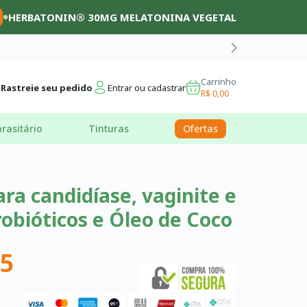
HERBATONIN® 30MG MELATONINA VEGETAL
Carrinho
Rastreie seu pedido
Entrar ou cadastrar
R$ 0,00
rasitário
Tinturas
Ofertas
ra candidíase, vaginite e
obióticos e Óleo de Coco
75