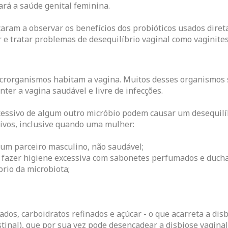
ará a saúde genital feminina.
ram a observar os benefícios dos probióticos usados diret
 e tratar problemas de desequilíbrio vaginal como vaginites
microrganismos habitam a vagina. Muitos desses organismos
nter a vagina saudável e livre de infecções.
essivo de algum outro micróbio podem causar um desequilíbr
tivos, inclusive quando uma mulher:
 um parceiro masculino, não saudável;
 fazer higiene excessiva com sabonetes perfumados e ducha
rio da microbiota;
dos, carboidratos refinados e açúcar - o que acarreta a disb
tinal), que por sua vez pode desencadear a disbiose vaginal