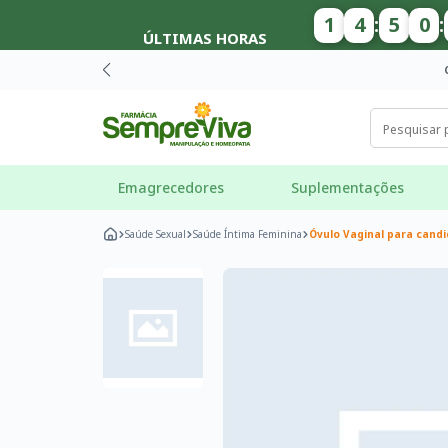
1
4
:
5
0
:
ÚLTIMAS HORAS
Emagrecedores
Suplementações
Saúde Sexual
Saúde Íntima Feminina
Óvulo Vaginal para candi