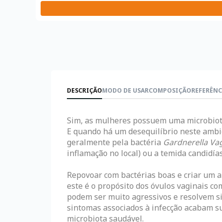
DESCRIÇÃO
MODO DE USAR
COMPOSIÇÃO
REFERÊNC
Sim, as mulheres possuem uma microbiota 
E quando há um desequilíbrio neste ambie
geralmente pela bactéria
Gardnerella Vag
inflamação no local) ou a temida candidí
Repovoar com bactérias boas e criar um a
este é o propósito dos óvulos vaginais c
podem ser muito agressivos e resolvem 
sintomas associados à infecção acabam s
microbiota saudável.