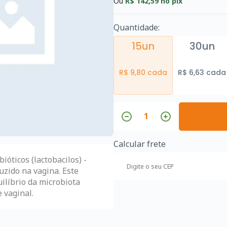
Ou
R$ 142,59
no pix
Quantidade:
15un
30un
R$ 9,80 cada
R$ 6,63 cada
Calcular frete
ióticos (lactobacilos) -
uzido na vagina. Este
uilíbrio da microbiota
 vaginal.