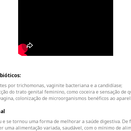
bióticos:
ites por trichomonas, vaginite bacteriana e a candidíase;
cção do trato genital feminino, como coceira e sensação de 
 vagina, colonização de microorganismos benéficos ao aparel
nal
 e se tornou uma forma de melhorar a saúde digestiva. De fa
er uma alimentação variada, saudável, com o mínimo de alim