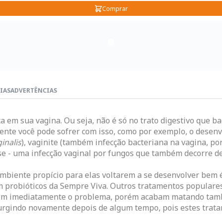
Comprar
IAS
ADVERTÊNCIAS
em sua vagina. Ou seja, não é só no trato digestivo que b
nte você pode sofrer com isso, como por exemplo, o desenv
inalis
), vaginite (também infecção bacteriana na vagina, 
ase - uma infecção vaginal por fungos que também decorre de
mbiente propício para elas voltarem a se desenvolver bem 
om probióticos da Sempre Viva. Outros tratamentos populare
sim imediatamente o problema, porém acabam matando tamb
urgindo novamente depois de algum tempo, pois estes trata