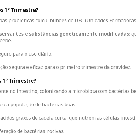
os 1º Trimestre?
as probióticas com 6 bilhões de UFC (Unidades Formadoras 
nservantes e substâncias geneticamente modificadas:
qu
 bebê.
eguro para o uso diário.
ão segura e eficaz para o primeiro trimestre da gravidez.
 1º Trimestre?
nte no intestino, colonizando a microbiota com bactérias b
o a população de bactérias boas.
cidos graxos de cadeia curta, que nutrem as células intest
eração de bactérias nocivas.