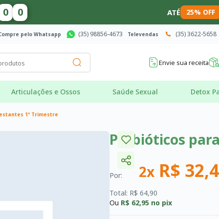
5
9
ATÉ
25% OFF
(35) 98856-4673
(35) 3622-5658
Compre pelo Whatsapp
Televendas
Envie sua receita
Articulações e Ossos
Saúde Sexual
Detox Pa
estantes 1º Trimestre
Probióticos par
R$ 32,
2x
Por:
Total: R$ 64,90
Ou
R$ 62,95
no pix