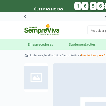
1
6
:
5
5
:
ÚLTIMAS HORAS
Emagrecedores
Suplementações
Suplementações
Probióticos Gastrointestinal
Probióticos para G