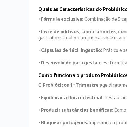
Quais as Características do Probiótic
•
Fórmula exclusiva:
Combinação de 5 cep
•
Livre de aditivos, como corantes, co
gastrointestinal ou prejudicar você e seu
•
Cápsulas de fácil ingestão:
Prático e s
•
Desenvolvido para gestantes:
Formulaç
Como funciona o produto Probióticos
O
Probióticos 1º Trimestre
age diretame
•
Equilibrar a flora intestinal:
Restaurand
•
Produzir substâncias benéficas:
Como á
•
Bloquear patógenos:
Impedindo a prolif