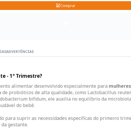
Comprar
IAS
ADVERTÊNCIAS
te - 1º Trimestre?
nto alimentar desenvolvido especialmente para
mulheres 
e probióticos de alta qualidade, como Lactobacillus reuteri
dobacterium bifidum, ele auxilia no equilíbrio da microbiot
audável do bebê.
o para suprir as necessidades específicas do primeiro trime
 da gestante.