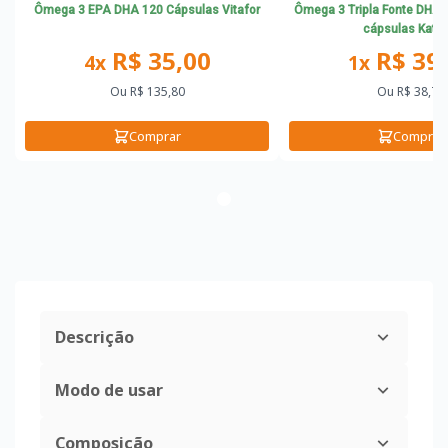
Ômega 3 EPA DHA 120 Cápsulas Vitafor
Ômega 3 Tripla Fonte DHA 
cápsulas Katig
R$ 35,00
R$ 39
4x
1x
Ou
R$ 135,80
Ou
R$ 38,70
Comprar
Comprar
Descrição
Modo de usar
Composição