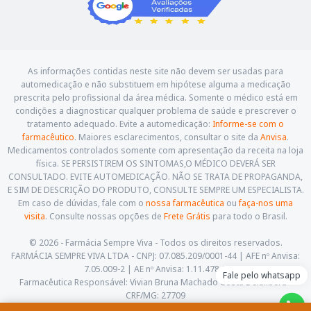
As informações contidas neste site não devem ser usadas para
automedicação e não substituem em hipótese alguma a medicação
prescrita pelo profissional da área médica. Somente o médico está em
condições a diagnosticar qualquer problema de saúde e prescrever o
tratamento adequado. Evite a automedicação:
Informe-se com o
farmacêutico
. Maiores esclarecimentos, consultar o site da
Anvisa
.
Medicamentos controlados somente com apresentação da receita na loja
física. SE PERSISTIREM OS SINTOMAS,O MÉDICO DEVERÁ SER
CONSULTADO. EVITE AUTOMEDICAÇÃO. NÃO SE TRATA DE PROPAGANDA,
E SIM DE DESCRIÇÃO DO PRODUTO, CONSULTE SEMPRE UM ESPECIALISTA.
Em caso de dúvidas, fale com o
nossa farmacêutica
ou
faça-nos uma
visita
. Consulte nossas opções de
Frete Grátis
para todo o Brasil.
© 2026 - Farmácia Sempre Viva - Todos os direitos reservados.
FARMÁCIA SEMPRE VIVA LTDA - CNPJ: 07.085.209/0001-44 | AFE nº Anvisa:
7.05.009-2 | AE nº Anvisa: 1.11.478-5
Fale pelo whatsapp
Farmacêutica Responsável: Vivian Bruna Machado Costa Delalibera -
CRF/MG: 27709
Av. Cesário Alvim, 460, Centro. Itajubá - Minas Gerais - CEP: 37.501-059