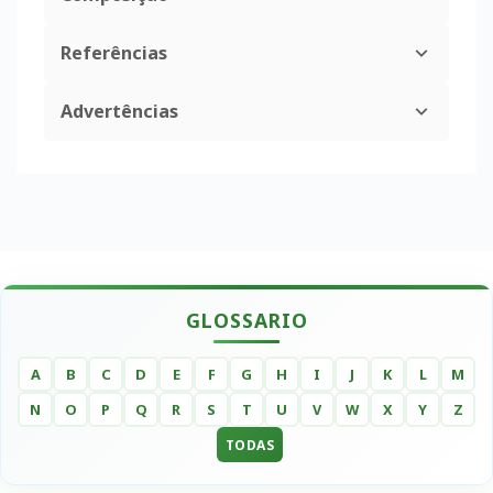
Referências
Advertências
GLOSSARIO
A
B
C
D
E
F
G
H
I
J
K
L
M
N
O
P
Q
R
S
T
U
V
W
X
Y
Z
TODAS