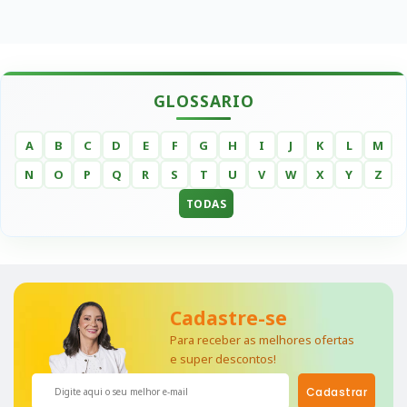
GLOSSARIO
A
B
C
D
E
F
G
H
I
J
K
L
M
N
O
P
Q
R
S
T
U
V
W
X
Y
Z
TODAS
Cadastre-se
Para receber as melhores ofertas
e super descontos!
Cadastrar