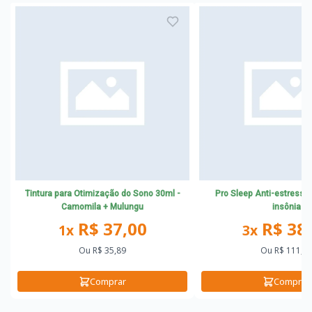
Tintura para Otimização do Sono 30ml -
Pro Sleep Anti-estresse 
Camomila + Mulungu
insônia
R$ 37,00
R$ 38
1x
3x
Ou
R$ 35,89
Ou
R$ 111,3
Comprar
Comprar