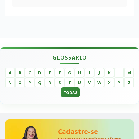
GLOSSARIO
A
B
C
D
E
F
G
H
I
J
K
L
M
N
O
P
Q
R
S
T
U
V
W
X
Y
Z
TODAS
Cadastre-se
Para receber as melhores ofertas