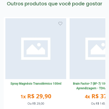
Outros produtos que você pode gostar
Spray Magnésio Transdérmico 100ml
Brain Factor-7 (BF-7) 100
Aprendizagem - TDHA e
R$ 29,90
R$ 37
1x
4x
Ou
R$ 29,00
Ou
R$ 145,4