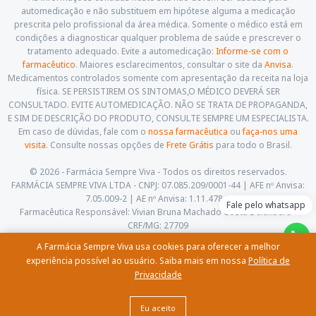
automedicação e não substituem em hipótese alguma a medicação
prescrita pelo profissional da área médica. Somente o médico está em
condições a diagnosticar qualquer problema de saúde e prescrever o
tratamento adequado. Evite a automedicação:
Informe-se com o
farmacêutico
. Maiores esclarecimentos, consultar o site da
Anvisa
.
Medicamentos controlados somente com apresentação da receita na loja
física. SE PERSISTIREM OS SINTOMAS,O MÉDICO DEVERÁ SER
CONSULTADO. EVITE AUTOMEDICAÇÃO. NÃO SE TRATA DE PROPAGANDA,
E SIM DE DESCRIÇÃO DO PRODUTO, CONSULTE SEMPRE UM ESPECIALISTA.
Em caso de dúvidas, fale com o
nossa farmacêutica
ou
faça-nos uma
visita
. Consulte nossas opções de
Frete Grátis
para todo o Brasil.
© 2026 - Farmácia Sempre Viva - Todos os direitos reservados.
FARMÁCIA SEMPRE VIVA LTDA - CNPJ: 07.085.209/0001-44 | AFE nº Anvisa:
7.05.009-2 | AE nº Anvisa: 1.11.478-5
Fale pelo whatsapp
Farmacêutica Responsável: Vivian Bruna Machado Costa Delalibera -
CRF/MG: 27709
Av. Cesário Alvim, 460, Centro. Itajubá - Minas Gerais - CEP: 37.501-059
A Farmácia Sempre Viva usa cookies para oferecer a melhor
(35) 3622-5658 |
contato@farmaciasempreviva.com.br
experiência possível ao usuário. Saiba mais em nossa
Política de
Privacidade
Comprar
Eu aceito