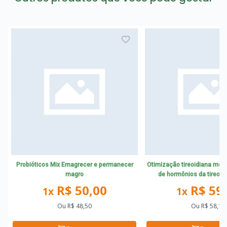
Probióticos Mix Emagrecer e permanecer
Otimização tireoidiana mel
magro
de hormônios da tireoide
tratamento da Tireoidite
R$ 50,00
R$ 59
1x
1x
Ou
R$ 48,50
Ou
R$ 58,10