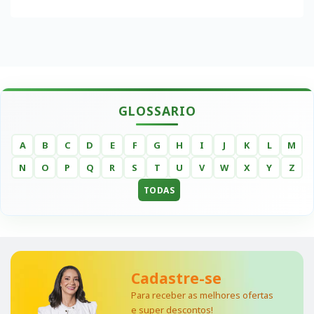
GLOSSARIO
A
B
C
D
E
F
G
H
I
J
K
L
M
N
O
P
Q
R
S
T
U
V
W
X
Y
Z
TODAS
Cadastre-se
Para receber as melhores ofertas
e super descontos!