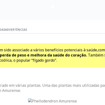
IAS
ADVERTÊNCIAS
m sido associado a vários benefícios potenciais à saúde,c
perda de peso e melhora da saúde do coração.
Também se
oólica, o popular “fígado gordo”.
ado em várias plantas. Uma das plantas mais utilizadas pa
n Amurense.