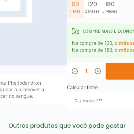
60
120
180
1 Mês
2 Meses
3 Meses
COMPRE MAIS E ECONO
Na compra de 120,
o mês sa
Na compra de 180,
o mês sa
anta Phellodendron
Calcular frete
judar a promover a
úcar no sangue.
Outros produtos que você pode gostar