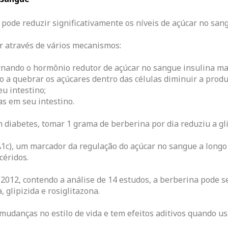
ode reduzir significativamente os níveis de açúcar no san
r através de vários mecanismos:
ornando o hormônio redutor de açúcar no sangue insulina mai
o a quebrar os açúcares dentro das células diminuir a produ
u intestino;
s em seu intestino.
diabetes, tomar 1 grama de berberina por dia reduziu a g
), um marcador da regulação do açúcar no sangue a longo 
céridos.
012, contendo a análise de 14 estudos, a berberina pode s
 glipizida e rosiglitazona.
danças no estilo de vida e tem efeitos aditivos quando 