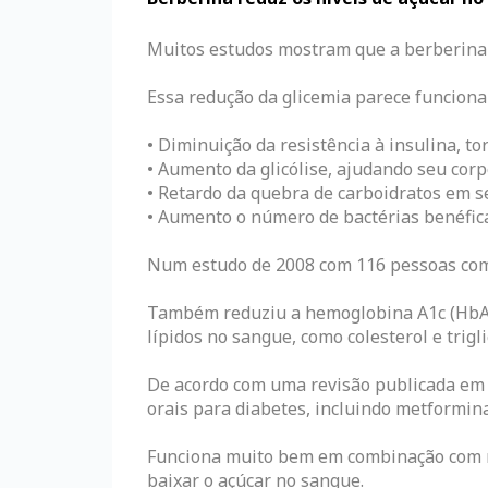
Muitos estudos mostram que a berberina p
Essa redução da glicemia parece funciona
• Diminuição da resistência à insulina, t
• Aumento da glicólise, ajudando seu corp
• Retardo da quebra de carboidratos em se
• Aumento o número de bactérias benéfica
Num estudo de 2008 com 116 pessoas com 
Também reduziu a hemoglobina A1c (HbA1c
lípidos no sangue, como colesterol e trigli
De acordo com uma revisão publicada em 2
orais para diabetes, incluindo metformina,
Funciona muito bem em combinação com mu
baixar o açúcar no sangue.