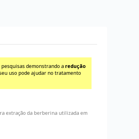
om pesquisas demonstrando a
redução
u uso pode ajudar no tratamento
ra extração da berberina utilizada em