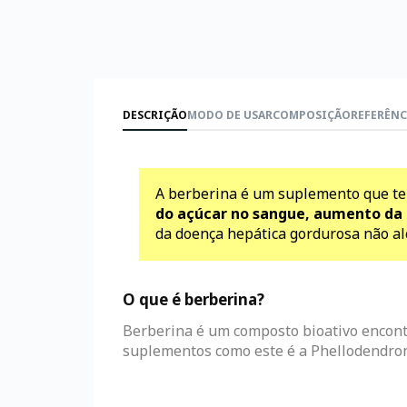
DESCRIÇÃO
MODO DE USAR
COMPOSIÇÃO
REFERÊNC
A berberina é um suplemento que te
do açúcar no sangue, aumento da 
da doença hepática gordurosa não alc
O que é berberina?
Berberina é um composto bioativo encontr
suplementos como este é a Phellodendro