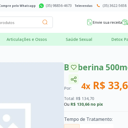
(35) 98856-4673
(35) 3622-5658
Compre pelo Whatsapp
Televendas
Envie sua receita
Articulações e Ossos
Saúde Sexual
Detox Pa
Berberina 500m
R$ 33,
4x
Por:
Total: R$ 134,70
Ou
R$ 130,66
no pix
Tempo de Tratamento: