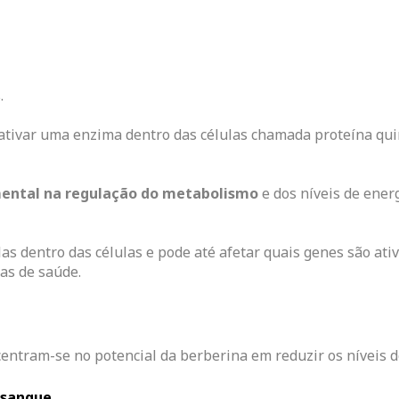
.
 ativar uma enzima dentro das células chamada proteína qu
ntal na regulação do metabolismo
e dos níveis de energ
s dentro das células e pode até afetar quais genes são ativ
as de saúde.
centram-se no potencial da berberina em reduzir os níveis d
o sangue