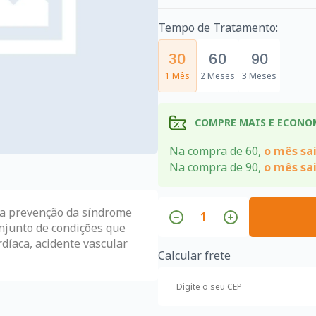
Tempo de Tratamento:
30
60
90
1 Mês
2 Meses
3 Meses
COMPRE MAIS E ECONO
Na compra de 60,
o mês sai
Na compra de 90,
o mês sai
na prevenção da síndrome
njunto de condições que
díaca, acidente vascular
Calcular frete