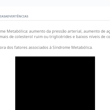
IAS
ADVERTÊNCIAS
ome Metabólica: aumento da pressão arterial, aumento de a
mais de colesterol ruim ou triglicérides e baixos níveis de c
ora dos fatores associados à Síndrome Metabólica.