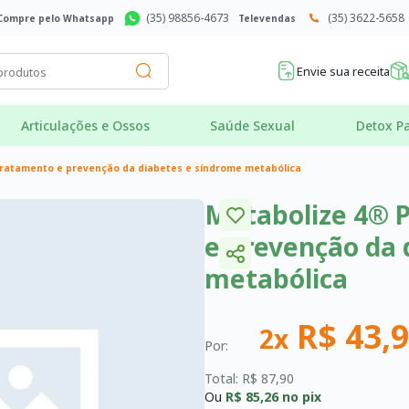
(35) 98856-4673
(35) 3622-5658
Compre pelo Whatsapp
Televendas
Envie sua receita
Articulações e Ossos
Saúde Sexual
Detox Pa
Tratamento e prevenção da diabetes e síndrome metabólica
Metabolize 4® 
e prevenção da 
metabólica
R$ 43,
2x
Por:
Total: R$ 87,90
Ou
R$ 85,26
no pix