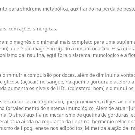
to para síndrome metabólica, auxiliando na perda de peso
is, com ações sinérgicas:
eram o magnésio o mineral mais completo para uma supleme
sio), que é um magnésio ligado a um aminoácido. Essa quela
lismo da insulina, equilibra o sistema imunológico e a flor
e diminuir a compulsão por doces, além de diminuir a vontad
 glicose (açúcar) no sangue; na queima gordura e acelera a 
nda aumenta os níveis de HDL (colesterol bom) e diminui os n
s enzimáticas no organismo, que promovem a digestão e o 
o fortalecimento do sistema imunológico. Além de atuar junt
ina. O zinco auxilia no mecanismo de queima de gorduras, eq
eral atua ainda na regulação da Leptina, hormônio relaciona
ismo de lipog~enese nos adipócitos; Mimetiza a ação da i