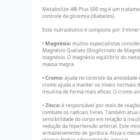
Metabolize 4® Plus 500 mg é um tratamen
controle da glicemia (diabetes).
Este nutracêutico é composto por 3 minera
•
Magnésio:
muitos especialistas consid
Magnésio Quelato (Bisglicinato de Magné
magnésio. O magnésio equilíbrio do metabo
massa magra.
•
Cromo:
ajuda no controle da ansiedade 
cromo ajuda a manter os níveis normais de
insulina de forma mais eficaz. O cromo ai
•
Zinco:
é responsável por mais de reaçõe
combate os radicais livres. Também atua n
sensibilidade do corpo em relação à insul
redução da hipertensão arterial. Este min
armazenamento de gordura. Ativa o mecan
glicose; Reduz a hipertensão arterial.