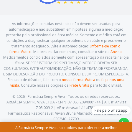
As informações contidas neste site não devem ser usadas para
automedicação e não substituem em hipótese alguma a medicação
prescrita pelo profissional da área médica. Somente o médico está em
condições a diagnosticar qualquer problema de saúde e prescrever o
tratamento adequado. Evite a automedicação:
Informe-se com o
farmacêutico
. Maiores esclarecimentos, consultar o site da
Anvisa
.
Medicamentos controlados somente com apresentação da receita na loja
física. SE PERSISTIREM OS SINTOMAS,O MÉDICO DEVERÁ SER
CONSULTADO. EVITE AUTOMEDICAÇÃO. NÃO SE TRATA DE PROPAGANDA,
E SIM DE DESCRIÇÃO DO PRODUTO, CONSULTE SEMPRE UM ESPECIALISTA.
Em caso de dúvidas, fale com o
nossa farmacêutica
ou
faça-nos uma
visita
. Consulte nossas opções de
Frete Grátis
para todo o Brasil.
© 2026 - Farmácia Sempre Viva - Todos os direitos reservados.
FARMÁCIA SEMPRE VIVA LTDA - CNPJ: 07.085.209/0001-44 | AFE nº Anvisa:
7.05.009-2 | AE nº Anvisa: 1.11.478-5
Fale pelo whatsapp
Farmacêutica Responsável: Vivian Bruna Machado Costa Delalibera -
CRF/MG: 27709
Av. Cesário Alvim, 460, Centro. Itajubá - Minas Gerais - CEP: 37.501-059
A Farmácia Sempre Viva usa cookies para oferecer a melhor
(35) 3622-5658 |
contato@farmaciasempreviva.com.br