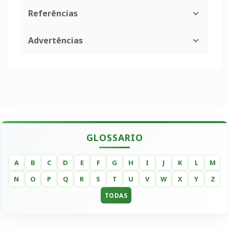
Referências
Advertências
GLOSSARIO
A
B
C
D
E
F
G
H
I
J
K
L
M
N
O
P
Q
R
S
T
U
V
W
X
Y
Z
TODAS