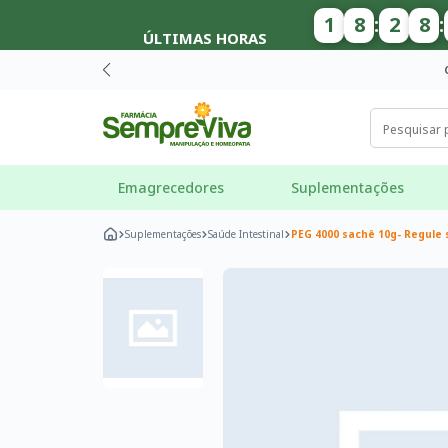
1
8
:
2
8
:
ÚLTIMAS HORAS
Emagrecedores
Suplementações
Suplementações
Saúde Intestinal
PEG 4000 sachê 10g- Regule 