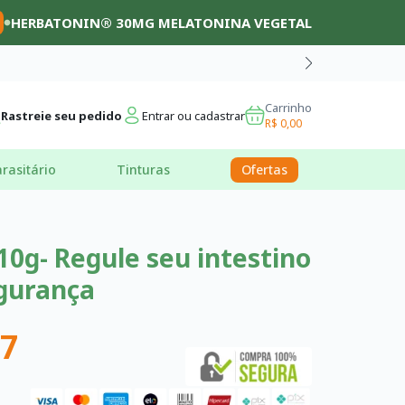
HERBATONIN® 30MG MELATONINA VEGETAL
Carrinho
Rastreie seu pedido
Entrar ou cadastrar
R$ 0,00
rasitário
Tinturas
Ofertas
10g- Regule seu intestino
egurança
97