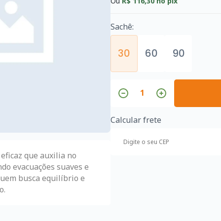
Ou
R$ 116,30
no pix
Sachê:
30
60
90
Calcular frete
eficaz que auxilia no
endo evacuações suaves e
quem busca equilíbrio e
o.