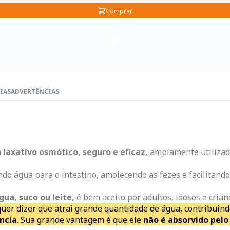
Comprar
IAS
ADVERTÊNCIAS
m
laxativo osmótico, seguro e eficaz,
amplamente utilizad
indo água para o intestino, amolecendo as fezes e facilitand
gua, suco ou leite,
é bem aceito por adultos, idosos e crian
 quer dizer que atrai grande quantidade de água, contribuin
ncia
. Sua grande vantagem é que ele
não é absorvido pel