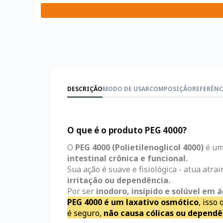
DESCRIÇÃO
MODO DE USAR
COMPOSIÇÃO
REFERÊNC
O que é o produto PEG 4000?
O
PEG 4000 (Polietilenoglicol 4000)
é u
intestinal crônica e funcional.
Sua ação é suave e fisiológica - atua atra
irritação ou dependência.
Por ser
inodoro, insípido e solúvel em á
PEG 4000 é um laxativo osmótico
, isso
é seguro,
não causa cólicas ou dependê