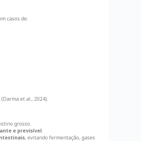
m casos de:
(Darma et al., 2024).
estino grosso.
tante e previsível
.
ntestinais
, evitando fermentação, gases