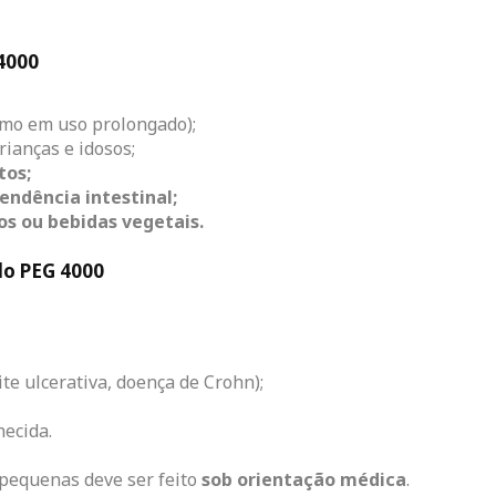
 4000
mo em uso prolongado);
rianças e idosos;
tos;
endência intestinal;
cos ou bebidas vegetais.
do PEG 4000
ite ulcerativa, doença de Crohn);
hecida.
 pequenas deve ser feito
sob orientação médica
.