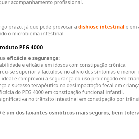
equer acompanhamento profissional.
ongo prazo, já que pode provocar a
disbiose intestinal
e em 
ndo o microbioma intestinal.
 produto PEG 4000
sua
eficácia e segurança:
bilidade e eficácia em idosos com constipação crônica.
u-se superior à lactulose no alívio dos sintomas e menor i
ideal e comprovou a segurança do uso prolongado em crian
a e sucesso terapêutico na desimpactação fecal em crianças
icácia do PEG 4000 em constipação funcional infantil.
gnificativa no trânsito intestinal em constipação por trânsi
0
é um dos laxantes osmóticos mais seguros, bem tolera