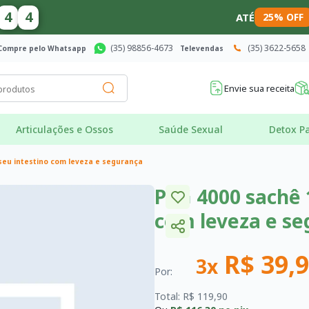
4
3
ATÉ
25% OFF
(35) 98856-4673
(35) 3622-5658
Compre pelo Whatsapp
Televendas
Envie sua receita
Articulações e Ossos
Saúde Sexual
Detox Pa
seu intestino com leveza e segurança
PEG 4000 sachê 
com leveza e s
R$ 39,
3x
Por:
Total: R$ 119,90