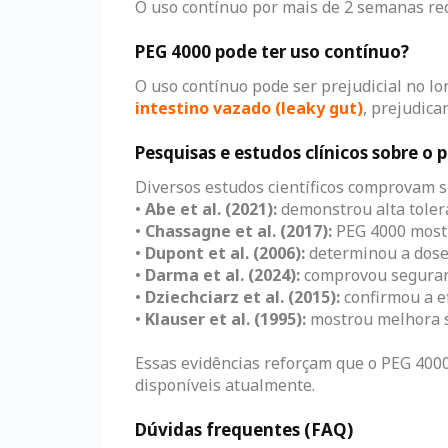
O uso contínuo por mais de 2 semanas r
PEG 4000 pode ter uso contínuo?
O uso contínuo pode ser prejudicial no l
intestino vazado (leaky gut)
, prejudica
Pesquisas e estudos clínicos sobre o
Diversos estudos científicos comprovam 
•
Abe et al. (2021):
demonstrou alta tolera
•
Chassagne et al. (2017):
PEG 4000 mostro
•
Dupont et al. (2006):
determinou a dose 
•
Darma et al. (2024):
comprovou seguranç
•
Dziechciarz et al. (2015):
confirmou a ef
•
Klauser et al. (1995):
mostrou melhora si
Essas evidências reforçam que o PEG 400
disponíveis atualmente.
Dúvidas frequentes (FAQ)