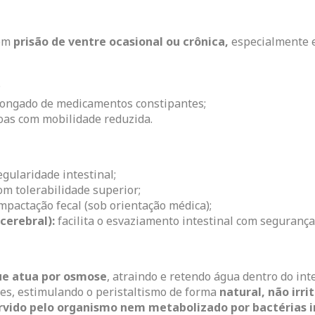
com
prisão de ventre ocasional ou crônica,
especialmente e
;
longado de medicamentos constipantes;
oas com mobilidade reduzida.
ularidade intestinal;
om tolerabilidade superior;
mpactação fecal (sob orientação médica);
 cerebral):
facilita o esvaziamento intestinal com segurança 
que atua por osmose
, atraindo e retendo água dentro do int
es, estimulando o peristaltismo de forma
natural, não irri
rvido pelo organismo nem metabolizado por bactérias i