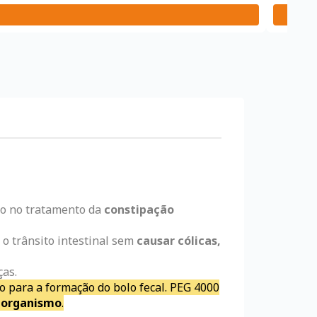
o no tratamento da
constipação
o o trânsito intestinal sem
causar cólicas,
ças.
do para a formação do bolo fecal. PEG 4000
o organismo
.