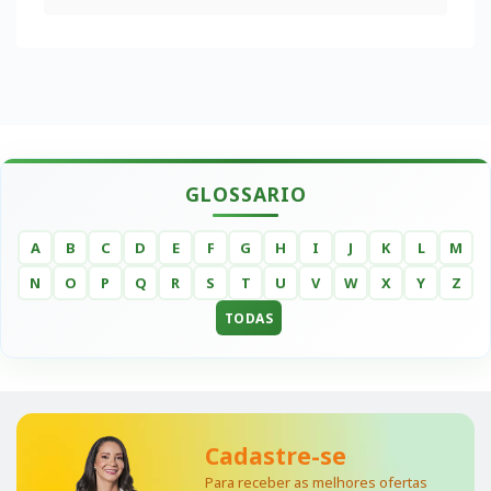
GLOSSARIO
A
B
C
D
E
F
G
H
I
J
K
L
M
N
O
P
Q
R
S
T
U
V
W
X
Y
Z
TODAS
Cadastre-se
Para receber as melhores ofertas