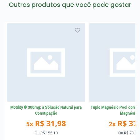
Outros produtos que você pode gostar
Motility ® 300mg: a Solução Natural para
Triplo Magnésio Pool com Tr
Constipação
Magnésio
R$ 31,98
R$ 37
5x
2x
Ou
R$ 155,10
Ou
R$ 73,62