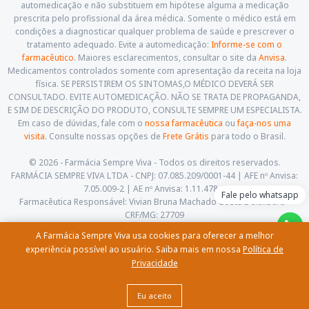
automedicação e não substituem em hipótese alguma a medicação
prescrita pelo profissional da área médica. Somente o médico está em
condições a diagnosticar qualquer problema de saúde e prescrever o
tratamento adequado. Evite a automedicação:
Informe-se com o
farmacêutico
. Maiores esclarecimentos, consultar o site da
Anvisa
.
Medicamentos controlados somente com apresentação da receita na loja
física. SE PERSISTIREM OS SINTOMAS,O MÉDICO DEVERÁ SER
CONSULTADO. EVITE AUTOMEDICAÇÃO. NÃO SE TRATA DE PROPAGANDA,
E SIM DE DESCRIÇÃO DO PRODUTO, CONSULTE SEMPRE UM ESPECIALISTA.
Em caso de dúvidas, fale com o
nossa farmacêutica
ou
faça-nos uma
visita
. Consulte nossas opções de
Frete Grátis
para todo o Brasil.
© 2026 - Farmácia Sempre Viva - Todos os direitos reservados.
FARMÁCIA SEMPRE VIVA LTDA - CNPJ: 07.085.209/0001-44 | AFE nº Anvisa:
7.05.009-2 | AE nº Anvisa: 1.11.478-5
Fale pelo whatsapp
Farmacêutica Responsável: Vivian Bruna Machado Costa Delalibera -
CRF/MG: 27709
Av. Cesário Alvim, 460, Centro. Itajubá - Minas Gerais - CEP: 37.501-059
A Farmácia Sempre Viva usa cookies para oferecer a melhor
(35) 3622-5658 |
contato@farmaciasempreviva.com.br
experiência possível ao usuário. Saiba mais em nossa
Política de
Privacidade
Comprar
Eu aceito