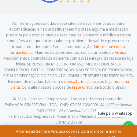
As informações contidas neste site não devem ser usadas para
automedicação e não substituem em hipótese alguma a medicação
prescrita pelo profissional da área médica. Somente o médico está em
condições a diagnosticar qualquer problema de saúde e prescrever o
tratamento adequado. Evite a automedicação:
Informe-se com o
farmacêutico
. Maiores esclarecimentos, consultar o site da
Anvisa
.
Medicamentos controlados somente com apresentação da receita na loja
física. SE PERSISTIREM OS SINTOMAS,O MÉDICO DEVERÁ SER
CONSULTADO. EVITE AUTOMEDICAÇÃO. NÃO SE TRATA DE PROPAGANDA,
E SIM DE DESCRIÇÃO DO PRODUTO, CONSULTE SEMPRE UM ESPECIALISTA.
Em caso de dúvidas, fale com o
nossa farmacêutica
ou
faça-nos uma
visita
. Consulte nossas opções de
Frete Grátis
para todo o Brasil.
© 2026 - Farmácia Sempre Viva - Todos os direitos reservados.
FARMÁCIA SEMPRE VIVA LTDA - CNPJ: 07.085.209/0001-44 | AFE nº Anvisa:
7.05.009-2 | AE nº Anvisa: 1.11.478-5
Fale pelo whatsapp
Farmacêutica Responsável: Vivian Bruna Machado Costa Delalibera -
CRF/MG: 27709
Av. Cesário Alvim, 460, Centro. Itajubá - Minas Gerais - CEP: 37.501-059
A Farmácia Sempre Viva usa cookies para oferecer a melhor
(35) 3622-5658 |
contato@farmaciasempreviva.com.br