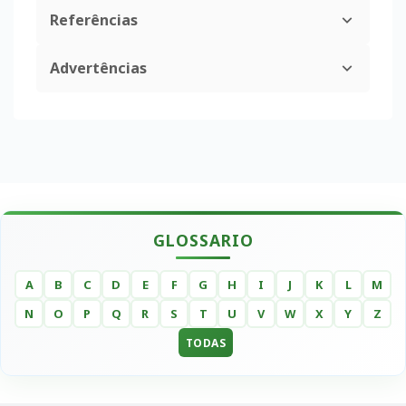
Referências
Advertências
GLOSSARIO
A
B
C
D
E
F
G
H
I
J
K
L
M
N
O
P
Q
R
S
T
U
V
W
X
Y
Z
TODAS