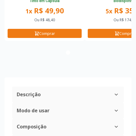
Tinto em Cápsula
biodisponível
R$ 49,90
R$ 35
1x
5x
Ou
R$ 48,40
Ou
R$ 174,5
Comprar
Comprar
Descrição
Modo de usar
Composição