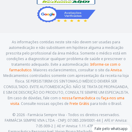
As informações contidas neste site não devem ser usadas para
automedicação e não substituem em hipótese alguma a medicação
prescrita pelo profissional da área médica. Somente o médico está em
condições a diagnosticar qualquer problema de saúde e prescrever o
tratamento adequado. Evite a automedicação:
Informe-se com o
farmacêutico
. Maiores esclarecimentos, consultar o site da
Anvisa
.
Medicamentos controlados somente com apresentação da receita na loja
física. SE PERSISTIREM OS SINTOMAS,O MÉDICO DEVERÁ SER
CONSULTADO. EVITE AUTOMEDICAÇÃO. NÃO SE TRATA DE PROPAGANDA,
E SIM DE DESCRIÇÃO DO PRODUTO, CONSULTE SEMPRE UM ESPECIALISTA.
Em caso de dúvidas, fale com o
nossa farmacêutica
ou
faça-nos uma
visita
. Consulte nossas opções de
Frete Grátis
para todo o Brasil.
© 2026 - Farmácia Sempre Viva - Todos os direitos reservados.
FARMÁCIA SEMPRE VIVA LTDA - CNPJ: 07.085.209/0001-44 | AFE nº Anvisa:
7.05.009-2 | AE nº Anvisa: 1.11.478-5
Fale pelo whatsapp
Farmacêutica Responsável: Vivian Bruna Machado Costa Delalibera -