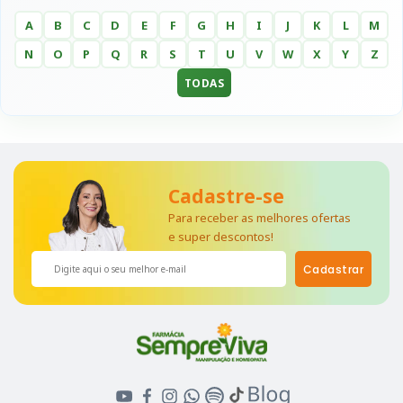
A
B
C
D
E
F
G
H
I
J
K
L
M
N
O
P
Q
R
S
T
U
V
W
X
Y
Z
TODAS
Cadastre-se
Para receber as melhores ofertas
e super descontos!
Cadastrar