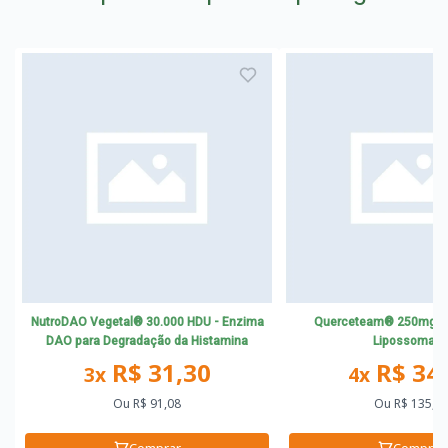
NutroDAO Vegetal® 30.000 HDU - Enzima
Querceteam® 250mg - 
DAO para Degradação da Histamina
Lipossomad
R$ 31,30
R$ 34
3x
4x
Ou
R$ 91,08
Ou
R$ 135,7