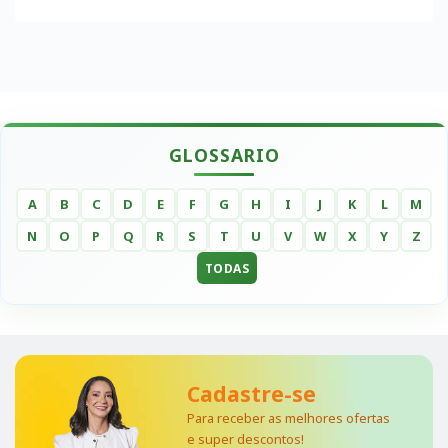
GLOSSARIO
A
B
C
D
E
F
G
H
I
J
K
L
M
N
O
P
Q
R
S
T
U
V
W
X
Y
Z
TODAS
Cadastre-se
Para receber as melhores ofertas
e super descontos!