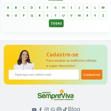
A
B
C
D
E
F
G
H
I
J
K
L
M
N
O
P
Q
R
S
T
U
V
W
X
Y
Z
TODAS
Cadastre-se
Para receber as melhores ofertas
e super descontos!
Cadastrar