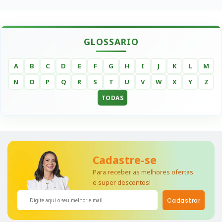
GLOSSARIO
A
B
C
D
E
F
G
H
I
J
K
L
M
N
O
P
Q
R
S
T
U
V
W
X
Y
Z
TODAS
Cadastre-se
Para receber as melhores ofertas
e super descontos!
Cadastrar