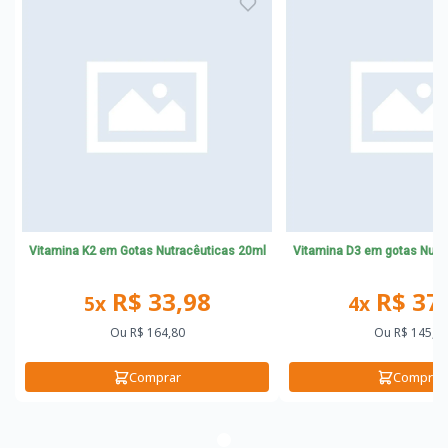
Vitamina K2 em Gotas Nutracêuticas 20ml
Vitamina D
R$ 33,98
R$ 37
5x
4x
Ou
R$ 164,80
Ou
R$ 145,4
Comprar
Comprar