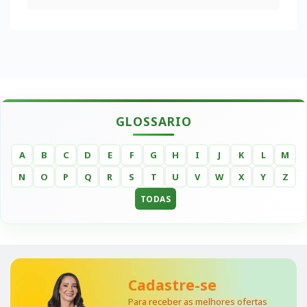
GLOSSARIO
A
B
C
D
E
F
G
H
I
J
K
L
M
N
O
P
Q
R
S
T
U
V
W
X
Y
Z
TODAS
Cadastre-se
Para receber as melhores ofertas