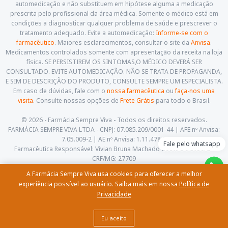
automedicação e não substituem em hipótese alguma a medicação
prescrita pelo profissional da área médica. Somente o médico está em
condições a diagnosticar qualquer problema de saúde e prescrever o
tratamento adequado. Evite a automedicação:
Informe-se com o
farmacêutico
. Maiores esclarecimentos, consultar o site da
Anvisa
.
Medicamentos controlados somente com apresentação da receita na loja
física. SE PERSISTIREM OS SINTOMAS,O MÉDICO DEVERÁ SER
CONSULTADO. EVITE AUTOMEDICAÇÃO. NÃO SE TRATA DE PROPAGANDA,
E SIM DE DESCRIÇÃO DO PRODUTO, CONSULTE SEMPRE UM ESPECIALISTA.
Em caso de dúvidas, fale com o
nossa farmacêutica
ou
faça-nos uma
visita
. Consulte nossas opções de
Frete Grátis
para todo o Brasil.
© 2026 - Farmácia Sempre Viva - Todos os direitos reservados.
FARMÁCIA SEMPRE VIVA LTDA - CNPJ: 07.085.209/0001-44 | AFE nº Anvisa:
7.05.009-2 | AE nº Anvisa: 1.11.478-5
Fale pelo whatsapp
Farmacêutica Responsável: Vivian Bruna Machado Costa Delalibera -
CRF/MG: 27709
Av. Cesário Alvim, 460, Centro. Itajubá - Minas Gerais - CEP: 37.501-059
A Farmácia Sempre Viva usa cookies para oferecer a melhor
(35) 3622-5658 |
contato@farmaciasempreviva.com.br
experiência possível ao usuário. Saiba mais em nossa
Política de
Privacidade
Comprar
Eu aceito