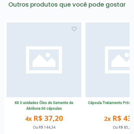
Outros produtos que você pode gostar
Kit 3 unidades Óleo de Semente de
Cápsula Tratamento Próst
Abóbora 60 cápsulas
R$ 37,20
R$ 43
4x
2x
Ou
R$ 144,34
Ou
R$ 85,26