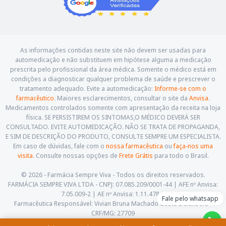
As informações contidas neste site não devem ser usadas para
automedicação e não substituem em hipótese alguma a medicação
prescrita pelo profissional da área médica. Somente o médico está em
condições a diagnosticar qualquer problema de saúde e prescrever o
tratamento adequado. Evite a automedicação:
Informe-se com o
farmacêutico
. Maiores esclarecimentos, consultar o site da
Anvisa
.
Medicamentos controlados somente com apresentação da receita na loja
física. SE PERSISTIREM OS SINTOMAS,O MÉDICO DEVERÁ SER
CONSULTADO. EVITE AUTOMEDICAÇÃO. NÃO SE TRATA DE PROPAGANDA,
E SIM DE DESCRIÇÃO DO PRODUTO, CONSULTE SEMPRE UM ESPECIALISTA.
Em caso de dúvidas, fale com o
nossa farmacêutica
ou
faça-nos uma
visita
. Consulte nossas opções de
Frete Grátis
para todo o Brasil.
© 2026 - Farmácia Sempre Viva - Todos os direitos reservados.
FARMÁCIA SEMPRE VIVA LTDA - CNPJ: 07.085.209/0001-44 | AFE nº Anvisa:
7.05.009-2 | AE nº Anvisa: 1.11.478-5
Fale pelo whatsapp
Farmacêutica Responsável: Vivian Bruna Machado Costa Delalibera -
CRF/MG: 27709
Av. Cesário Alvim, 460, Centro. Itajubá - Minas Gerais - CEP: 37.501-059