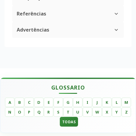
Referências
Advertências
GLOSSARIO
A
B
C
D
E
F
G
H
I
J
K
L
M
N
O
P
Q
R
S
T
U
V
W
X
Y
Z
TODAS