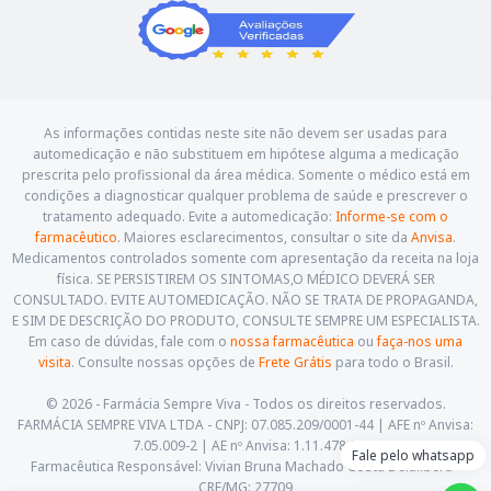
As informações contidas neste site não devem ser usadas para
automedicação e não substituem em hipótese alguma a medicação
prescrita pelo profissional da área médica. Somente o médico está em
condições a diagnosticar qualquer problema de saúde e prescrever o
tratamento adequado. Evite a automedicação:
Informe-se com o
farmacêutico
. Maiores esclarecimentos, consultar o site da
Anvisa
.
Medicamentos controlados somente com apresentação da receita na loja
física. SE PERSISTIREM OS SINTOMAS,O MÉDICO DEVERÁ SER
CONSULTADO. EVITE AUTOMEDICAÇÃO. NÃO SE TRATA DE PROPAGANDA,
E SIM DE DESCRIÇÃO DO PRODUTO, CONSULTE SEMPRE UM ESPECIALISTA.
Em caso de dúvidas, fale com o
nossa farmacêutica
ou
faça-nos uma
visita
. Consulte nossas opções de
Frete Grátis
para todo o Brasil.
© 2026 - Farmácia Sempre Viva - Todos os direitos reservados.
FARMÁCIA SEMPRE VIVA LTDA - CNPJ: 07.085.209/0001-44 | AFE nº Anvisa:
7.05.009-2 | AE nº Anvisa: 1.11.478-5
Fale pelo whatsapp
Farmacêutica Responsável: Vivian Bruna Machado Costa Delalibera -
CRF/MG: 27709