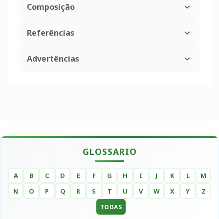
Composição
Referências
Advertências
GLOSSARIO
A
B
C
D
E
F
G
H
I
J
K
L
M
N
O
P
Q
R
S
T
U
V
W
X
Y
Z
TODAS