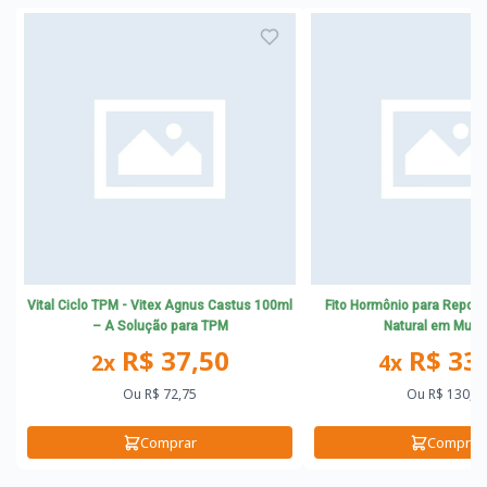
Vital Ciclo TPM - Vitex Agnus Castus 100ml
Fito Hormônio para Repos
– A Solução para TPM
Natural em Mulh
R$ 37,50
R$ 33
2x
4x
Ou
R$ 72,75
Ou
R$ 130,9
Comprar
Comprar