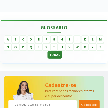
GLOSSARIO
A
B
C
D
E
F
G
H
I
J
K
L
M
N
O
P
Q
R
S
T
U
V
W
X
Y
Z
TODAS
Cadastre-se
Para receber as melhores ofertas
e super descontos!
Cadastrar