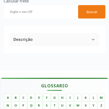
Calcular frete
Buscar
Descrição
GLOSSARIO
A
B
C
D
E
F
G
H
I
J
K
L
M
N
O
P
Q
R
S
T
U
V
W
X
Y
Z