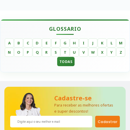
GLOSSARIO
A
B
C
D
E
F
G
H
I
J
K
L
M
N
O
P
Q
R
S
T
U
V
W
X
Y
Z
TODAS
Cadastre-se
Para receber as melhores ofertas
e super descontos!
Cadastrar