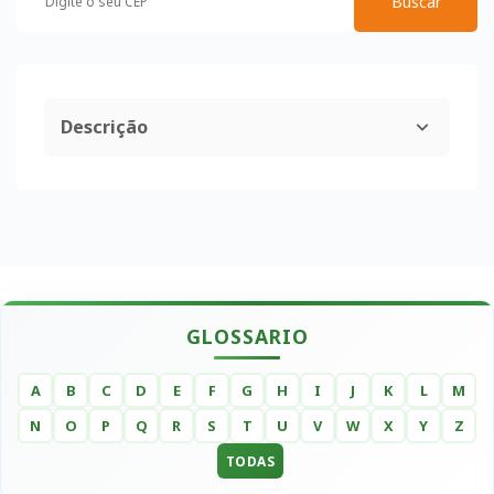
Buscar
Descrição
GLOSSARIO
A
B
C
D
E
F
G
H
I
J
K
L
M
N
O
P
Q
R
S
T
U
V
W
X
Y
Z
TODAS