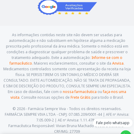
As informações contidas neste site não devem ser usadas para
automedicação e não substituem em hipótese alguma a medicação
prescrita pelo profissional da área médica. Somente o médico está em
condições a diagnosticar qualquer problema de saúde e prescrever o
tratamento adequado. Evite a automedicação:
Informe-se com o
farmacêutico
. Maiores esclarecimentos, consultar o site da
Anvisa
.
Medicamentos controlados somente com apresentação da receita na loja
física. SE PERSISTIREM OS SINTOMAS,O MÉDICO DEVERÁ SER
CONSULTADO. EVITE AUTOMEDICAÇÃO. NÃO SE TRATA DE PROPAGANDA,
E SIM DE DESCRIÇÃO DO PRODUTO, CONSULTE SEMPRE UM ESPECIALISTA.
Em caso de dúvidas, fale com o
nossa farmacêutica
ou
faça-nos uma
visita
. Consulte nossas opções de
Frete Grátis
para todo o Brasil.
© 2026 - Farmácia Sempre Viva - Todos os direitos reservados.
FARMÁCIA SEMPRE VIVA LTDA - CNPJ: 07.085.209/0001-44 | AFE nº Anvisa:
7.05.009-2 | AE nº Anvisa: 1.11.478-5
Fale pelo whatsapp
Farmacêutica Responsável: Vivian Bruna Machado Costa Delalibera -
CRF/MG: 27709