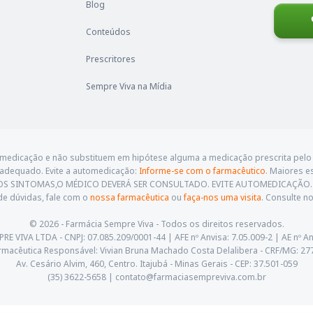
Blog
Conteúdos
Prescritores
Sempre Viva na Mídia
omedicação e não substituem em hipótese alguma a medicação prescrita pelo 
 adequado. Evite a automedicação:
Informe-se com o farmacêutico
. Maiores e
STIREM OS SINTOMAS,O MÉDICO DEVERÁ SER CONSULTADO. EVITE AUTOMEDICAÇÃ
e dúvidas, fale com o
nossa farmacêutica
ou
faça-nos uma visita
. Consulte 
© 2026 - Farmácia Sempre Viva - Todos os direitos reservados.
 VIVA LTDA - CNPJ: 07.085.209/0001-44 | AFE nº Anvisa: 7.05.009-2 | AE nº An
rmacêutica Responsável: Vivian Bruna Machado Costa Delalibera - CRF/MG: 27
Av. Cesário Alvim, 460, Centro. Itajubá - Minas Gerais - CEP: 37.501-059
(35) 3622-5658 |
contato@farmaciasempreviva.com.br