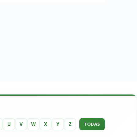
U
V
W
X
Y
Z
TODAS