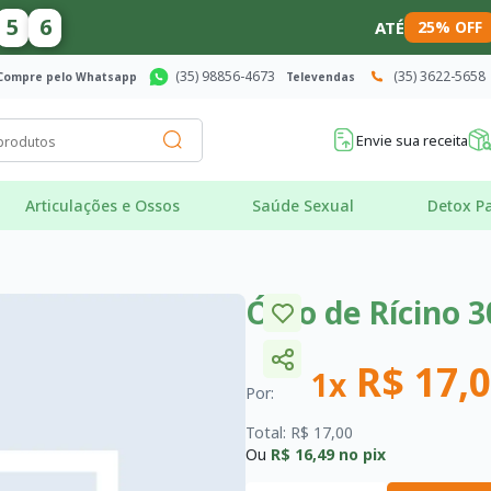
5
5
ATÉ
25% OFF
(35) 98856-4673
(35) 3622-5658
Compre pelo Whatsapp
Televendas
Envie sua receita
Articulações e Ossos
Saúde Sexual
Detox Pa
Óleo de Rícino 
R$ 17,
1x
Por:
Total: R$ 17,00
Ou
R$ 16,49
no pix