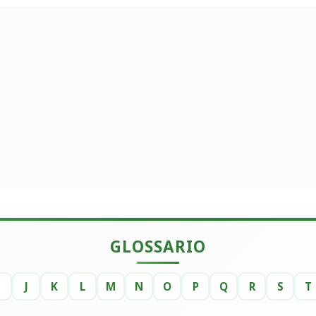
GLOSSARIO
I
J
K
L
M
N
O
P
Q
R
S
T