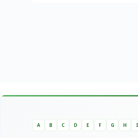
A
B
C
D
E
F
G
H