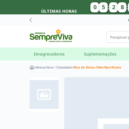
0
5
:
2
8
:
ÚLTIMAS HORAS
Emagrecedores
Suplementações
Beleza
Acne / Oleosidade
Óleo de Rícino 30ml Nutrifonte