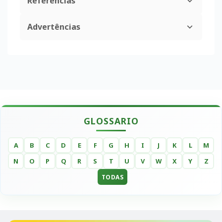
Referências
Advertências
GLOSSARIO
A
B
C
D
E
F
G
H
I
J
K
L
M
N
O
P
Q
R
S
T
U
V
W
X
Y
Z
TODAS