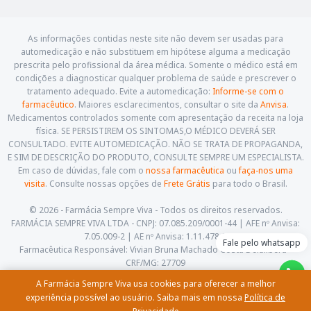
As informações contidas neste site não devem ser usadas para
automedicação e não substituem em hipótese alguma a medicação
prescrita pelo profissional da área médica. Somente o médico está em
condições a diagnosticar qualquer problema de saúde e prescrever o
tratamento adequado. Evite a automedicação:
Informe-se com o
farmacêutico
. Maiores esclarecimentos, consultar o site da
Anvisa
.
Medicamentos controlados somente com apresentação da receita na loja
física. SE PERSISTIREM OS SINTOMAS,O MÉDICO DEVERÁ SER
CONSULTADO. EVITE AUTOMEDICAÇÃO. NÃO SE TRATA DE PROPAGANDA,
E SIM DE DESCRIÇÃO DO PRODUTO, CONSULTE SEMPRE UM ESPECIALISTA.
Em caso de dúvidas, fale com o
nossa farmacêutica
ou
faça-nos uma
visita
. Consulte nossas opções de
Frete Grátis
para todo o Brasil.
© 2026 - Farmácia Sempre Viva - Todos os direitos reservados.
FARMÁCIA SEMPRE VIVA LTDA - CNPJ: 07.085.209/0001-44 | AFE nº Anvisa:
7.05.009-2 | AE nº Anvisa: 1.11.478-5
Fale pelo whatsapp
Farmacêutica Responsável: Vivian Bruna Machado Costa Delalibera -
CRF/MG: 27709
Av. Cesário Alvim, 460, Centro. Itajubá - Minas Gerais - CEP: 37.501-059
A Farmácia Sempre Viva usa cookies para oferecer a melhor
(35) 3622-5658 |
contato@farmaciasempreviva.com.br
experiência possível ao usuário. Saiba mais em nossa
Política de