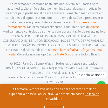
As informações contidas neste site não devem ser usadas para
automedicação e não substituem em hipótese alguma a medicação
prescrita pelo profissional da área médica. Somente o médico está em
condições a diagnosticar qualquer problema de saúde e prescrever o
tratamento adequado. Evite a automedicação:
Informe-se com o
farmacêutico
. Maiores esclarecimentos, consultar o site da
Anvisa
.
Medicamentos controlados somente com apresentação da receita na loja
física. SE PERSISTIREM OS SINTOMAS,O MÉDICO DEVERÁ SER
CONSULTADO. EVITE AUTOMEDICAÇÃO. NÃO SE TRATA DE PROPAGANDA,
E SIM DE DESCRIÇÃO DO PRODUTO, CONSULTE SEMPRE UM ESPECIALISTA.
Em caso de dúvidas, fale com o
nossa farmacêutica
ou
faça-nos uma
visita
. Consulte nossas opções de
Frete Grátis
para todo o Brasil.
© 2026 - Farmácia Sempre Viva - Todos os direitos reservados.
FARMÁCIA SEMPRE VIVA LTDA - CNPJ: 07.085.209/0001-44 | AFE nº Anvisa:
7.05.009-2 | AE nº Anvisa: 1.11.478-5
Fale pelo whatsapp
Farmacêutica Responsável: Vivian Bruna Machado Costa Delalibera -
CRF/MG: 27709
Av. Cesário Alvim, 460, Centro. Itajubá - Minas Gerais - CEP: 37.501-059
A Farmácia Sempre Viva usa cookies para oferecer a melhor
(35) 3622-5658 |
contato@farmaciasempreviva.com.br
experiência possível ao usuário. Saiba mais em nossa
Política de
Privacidade
Comprar