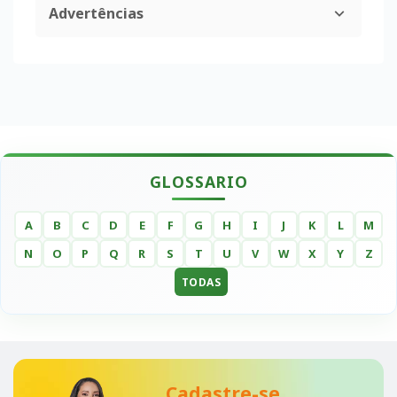
Advertências
GLOSSARIO
A
B
C
D
E
F
G
H
I
J
K
L
M
N
O
P
Q
R
S
T
U
V
W
X
Y
Z
TODAS
Cadastre-se