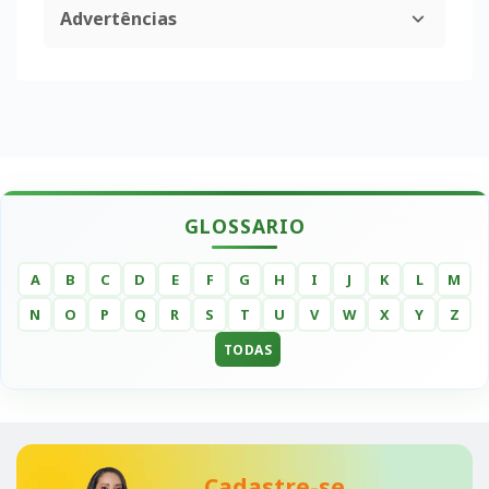
Advertências
GLOSSARIO
A
B
C
D
E
F
G
H
I
J
K
L
M
N
O
P
Q
R
S
T
U
V
W
X
Y
Z
TODAS
Cadastre-se