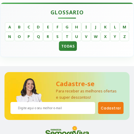
GLOSSARIO
A
B
C
D
E
F
G
H
I
J
K
L
M
N
O
P
Q
R
S
T
U
V
W
X
Y
Z
TODAS
Cadastre-se
Para receber as melhores ofertas
e super descontos!
Cadastrar