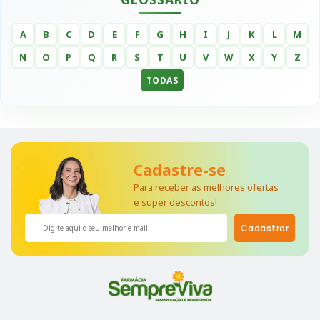
A
B
C
D
E
F
G
H
I
J
K
L
M
N
O
P
Q
R
S
T
U
V
W
X
Y
Z
TODAS
Cadastre-se
Para receber as melhores ofertas
e super descontos!
Cadastrar