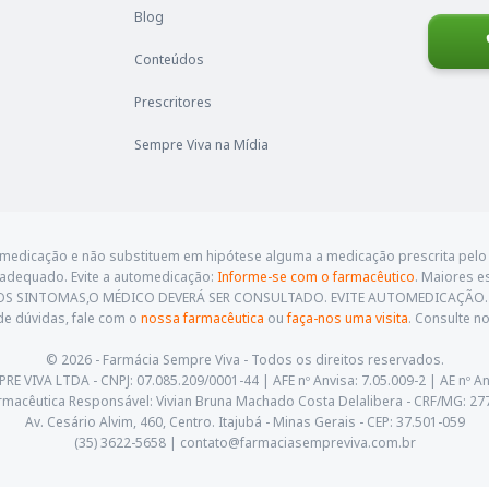
Blog
Conteúdos
Prescritores
Sempre Viva na Mídia
omedicação e não substituem em hipótese alguma a medicação prescrita pelo 
 adequado. Evite a automedicação:
Informe-se com o farmacêutico
. Maiores e
STIREM OS SINTOMAS,O MÉDICO DEVERÁ SER CONSULTADO. EVITE AUTOMEDICAÇÃ
e dúvidas, fale com o
nossa farmacêutica
ou
faça-nos uma visita
. Consulte 
© 2026 - Farmácia Sempre Viva - Todos os direitos reservados.
 VIVA LTDA - CNPJ: 07.085.209/0001-44 | AFE nº Anvisa: 7.05.009-2 | AE nº An
rmacêutica Responsável: Vivian Bruna Machado Costa Delalibera - CRF/MG: 27
Av. Cesário Alvim, 460, Centro. Itajubá - Minas Gerais - CEP: 37.501-059
(35) 3622-5658 |
contato@farmaciasempreviva.com.br