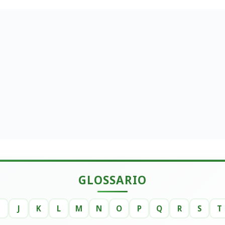
GLOSSARIO
I
J
K
L
M
N
O
P
Q
R
S
T