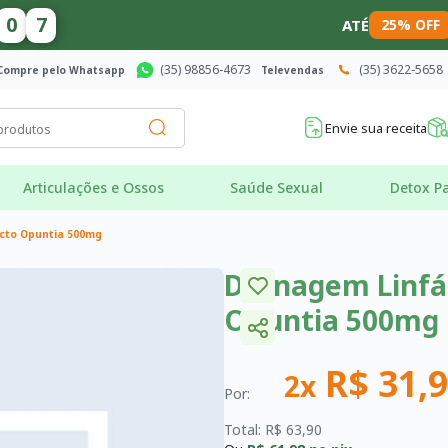
0
6
ATÉ
25% OFF
(35) 98856-4673
(35) 3622-5658
Compre pelo Whatsapp
Televendas
Envie sua receita
Articulações e Ossos
Saúde Sexual
Detox Pa
cto Opuntia 500mg
Drenagem Linfá
Opuntia 500mg
R$ 31,
2x
Por:
Total: R$ 63,90