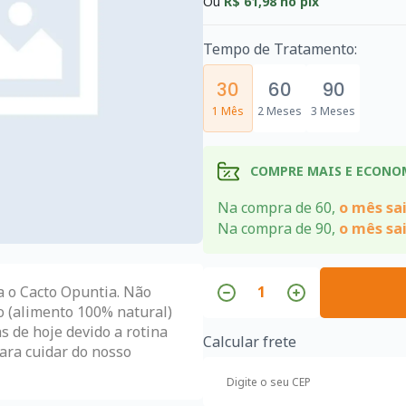
Ou
R$ 61,98
no pix
Tempo de Tratamento:
30
60
90
1 Mês
2 Meses
3 Meses
COMPRE MAIS E ECONO
Na compra de 60,
o mês sai
Na compra de 90,
o mês sai
 o Cacto Opuntia. Não
o (alimento 100% natural)
s de hoje devido a rotina
Calcular frete
ara cuidar do nosso