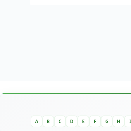
A
B
C
D
E
F
G
H