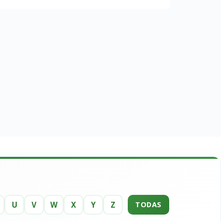
U
V
W
X
Y
Z
TODAS