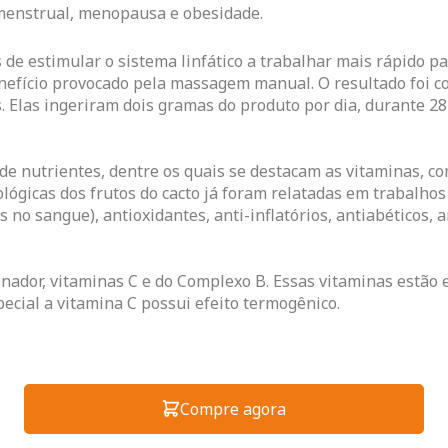
-menstrual, menopausa e obesidade.
de estimular o sistema linfático a trabalhar mais rápido pa
enefício provocado pela massagem manual. O resultado foi 
. Elas ingeriram dois gramas do produto por dia, durante 28
de nutrientes, dentre os quais se destacam as vitaminas, c
gicas dos frutos do cacto já foram relatadas em trabalhos ci
no sangue), antioxidantes, anti-inflatórios, antiabéticos, an
renador, vitaminas C e do Complexo B. Essas vitaminas estão
ecial a vitamina C possui efeito termogênico.
Compre agora