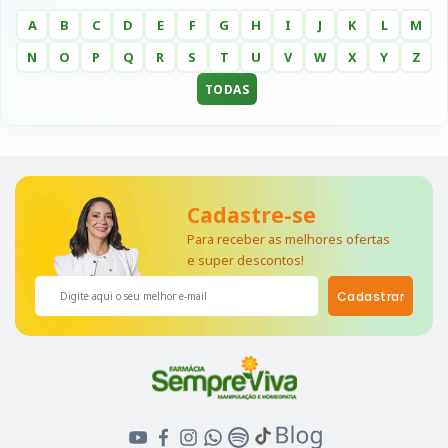
A
B
C
D
E
F
G
H
I
J
K
L
M
N
O
P
Q
R
S
T
U
V
W
X
Y
Z
TODAS
Cadastre-se
Para receber as melhores ofertas
e super descontos!
Cadastrar